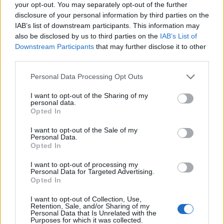
your opt-out. You may separately opt-out of the further
doucement avec une brosse.
disclosure of your personal information by third parties on the
Évitez les chocs thermiques
: Ne passez jamais
IAB’s list of downstream participants. This information may
votre théière de chaud à froid rapidement, cela
also be disclosed by us to third parties on the
IAB’s List of
pourrait l’abimer.
Downstream Participants
that may further disclose it to other
third parties.
CUISINE
Personal Data Processing Opt Outs
I want to opt-out of the Sharing of my
personal data.
Opted In
I want to opt-out of the Sale of my
Personal Data.
Opted In
I want to opt-out of processing my
Personal Data for Targeted Advertising.
Opted In
A propos Nathalie Leclerc
2951 Articles
I want to opt-out of Collection, Use,
Retention, Sale, and/or Sharing of my
Nathalie Leclerc est une journaliste spécialisée en santé et
Personal Data that Is Unrelated with the
médecine. Mère de deux enfants, elle allie une solide
Purposes for which it was collected.