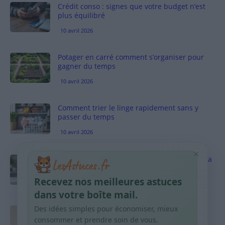
Crédit conso : signes que votre budget n’est
plus équilibré
10 avril 2026
Potager en carré comment s’organiser pour
gagner du temps
10 avril 2026
Comment trier le linge rapidement sans y
passer du temps
10 avril 2026
×
Vinaigre blanc et four est-ce efficace contre la
graisse
Recevez nos meilleures astuces
10 avril 2026
dans votre boîte mail.
Des idées simples pour économiser, mieux
Taches pigmentaires : routine simple +
habitudes qui aident
consommer et prendre soin de vous.