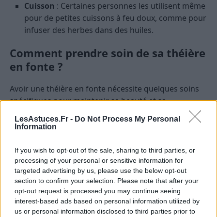
Cuisson
: Certaines personnes les utilisent même
pour de petites cuissons à feu doux, comme pour
infuser des herbes dans des huiles.
Comment prendre soin de sa théière
en fonte ?
Avoir une théière en fonte nécessite quelques soins
spécifiques pour maintenir sa beauté et sa
fonctionnalité.
LesAstuces.Fr -
Do Not Process My Personal
Information
Nettoyage
: Après chaque utilisation, rincez-la
simplement à l’eau chaude et séchez-la à l’air
If you wish to opt-out of the sale, sharing to third parties, or
libre.
processing of your personal or sensitive information for
targeted advertising by us, please use the below opt-out
Pas de savon
: Évitez le savon pour ne pas altérer
section to confirm your selection. Please note that after your
le goût de vos infusions futures.
opt-out request is processed you may continue seeing
Rouille
: Si jamais de la
rouille apparaît
, pas de
interest-based ads based on personal information utilized by
panique. Elle peut être retirée en frottant
us or personal information disclosed to third parties prior to