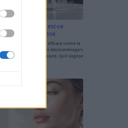
aigre blanc et four est-ce
icace contre la graisse
gre blanc et four : est-ce efficace contre la
se ? Le four fait partie des électroménagers
lus sollicités dans une cuisine. Qu’il s’agisse
réparer un gratin, de
[…]