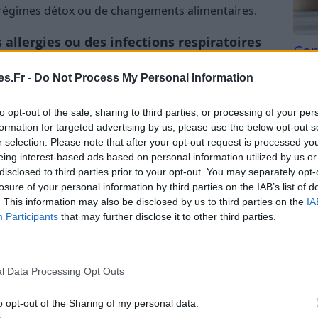
 régimes détox ou de changements alimentaires.
 allergies ou des infections respiratoires
Com
san
l’huile de nigelle peut aider à dégager les voies
s.Fr -
Do Not Process My Personal Information
t quelques gouttes dans un bol d’eau chaude et en
Tri d
ger la congestion nasale lors d’un rhume ou d’une
beauc
to opt-out of the sale, sharing to third parties, or processing of your per
du l
formation for targeted advertising by us, please use the below opt-out s
compl
r selection. Please note that after your opt-out request is processed y
astu
ager la toux ou l’écoulement nasal.
eing interest-based ads based on personal information utilized by us or
disclosed to third parties prior to your opt-out. You may separately opt-
la poitrine en cas de congestion.
losure of your personal information by third parties on the IAB’s list of
. This information may also be disclosed by us to third parties on the
IA
l’entretien de la maison
Participants
that may further disclose it to other third parties.
 l’huile de nigelle présente aussi des propriétés
protection de votre environnement domestique.
l Data Processing Opt Outs
s d’intérieur
o opt-out of the Sharing of my personal data.