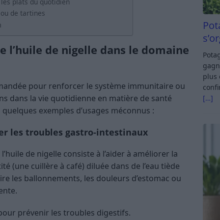
les plats du quotidien
 ou de tartines
Pot
n
s’o
e l’huile de nigelle dans le domaine
Potag
gagn
plus 
ommandée pour renforcer le système immunitaire ou
confi
ns dans la vie quotidienne en matière de santé
[…]
ci quelques exemples d’usages méconnus :
er les troubles gastro-intestinaux
huile de nigelle consiste à l’aider à améliorer la
té (une cuillère à café) diluée dans de l’eau tiède
uire les ballonnements, les douleurs d’estomac ou
ente.
ur prévenir les troubles digestifs.