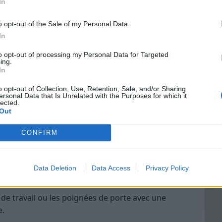
In
tériennes de l’huile de nigelle peuvent être
vos plantes. En diluant quelques gouttes dans de
o opt-out of the Sale of my Personal Data.
s pour lutter contre certains parasites ou maladies
In
Vin
to opt-out of processing my Personal Data for Targeted
eff
ing.
e pour éviter la prolifération de maladies.
In
Vinai
tance des plantes aux attaques extérieures.
grais
o opt-out of Collection, Use, Retention, Sale, and/or Sharing
ersonal Data that Is Unrelated with the Purposes for which it
les p
ant
lected.
de p
Out
l’huile de nigelle peut également servir dans des
CONFIRM
angée à du vinaigre blanc ou de l’eau, elle peut
 la cuisine ou de la salle de bain.
Data Deletion
Data Access
Privacy Policy
turel en ajoutant quelques gouttes dans un
 de travail ou les poignées de porte avec une
e.