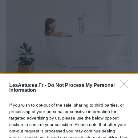
Voici une liste détaillée des étapes à suivre pour vous
LesAstuces.Fr -
Do Not Process My Personal
Information
aider à tirer le meilleur parti de ce rituel de bien-être :
Préparation du bain
: Commencez par remplir
If you wish to opt-out of the sale, sharing to third parties, or
processing of your personal or sensitive information for
votre baignoire d’eau chaude, à une température
targeted advertising by us, please use the below opt-out
confortable pour vous. L’objectif est de vous
section to confirm your selection. Please note that after your
détendre sans risquer de vous brûler. Veillez à
opt-out request is processed you may continue seeing
avoir suffisamment d’eau pour immerger la
interest-based ads based on personal information utilized by