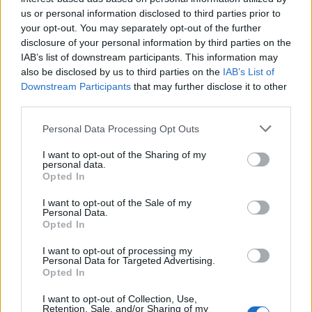
majorité de votre corps.
us or personal information disclosed to third parties prior to
your opt-out. You may separately opt-out of the further
Ajout du sel d’Epsom
: Une fois la baignoire
disclosure of your personal information by third parties on the
remplie, versez du sel d’Epsom dedans. Pour une
IAB’s list of downstream participants. This information may
baignoire standard, une quantité d’environ deux
also be disclosed by us to third parties on the
IAB’s List of
tasses (soit environ 500 grammes) est
Downstream Participants
that may further disclose it to other
third parties.
généralement recommandée. Agitez l’eau pour
aider à dissoudre le sel plus rapidement et
Personal Data Processing Opt Outs
assurer une répartition homogène.
I want to opt-out of the Sharing of my
Temps de détente
: Votre bain est prêt ! Il ne vous
personal data.
reste plus qu’à y plonger pour profiter de ce
Opted In
moment de détente. Restez immergé pendant au
I want to opt-out of the Sale of my
moins 15 à 20 minutes pour permettre à votre
Personal Data.
Opted In
corps d’absorber le magnésium. Laissez-vous
aller, respirez profondément et laissez le sel
I want to opt-out of processing my
Personal Data for Targeted Advertising.
d’Epsom travailler pour votre bien-être.
Opted In
Rinçage
: Après avoir profité de votre bain,
I want to opt-out of Collection, Use,
prenez une douche rapide pour rincer les résidus
Retention, Sale, and/or Sharing of my