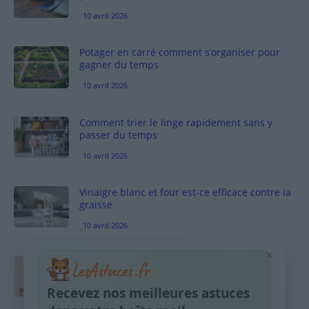
10 avril 2026
Potager en carré comment s’organiser pour
gagner du temps
10 avril 2026
Comment trier le linge rapidement sans y
passer du temps
10 avril 2026
Vinaigre blanc et four est-ce efficace contre la
graisse
10 avril 2026
×
Taches pigmentaires : routine simple +
habitudes qui aident
Recevez nos meilleures astuces
9 avril 2026