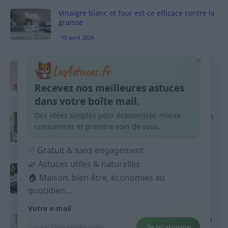
Vinaigre blanc et four est-ce efficace contre la
graisse
10 avril 2026
×
Taches pigmentaires : routine simple +
habitudes qui aident
Recevez nos meilleures astuces
9 avril 2026
dans votre boîte mail.
Des idées simples pour économiser, mieux
Produits ménagers : comment économiser en
courses sans acheter 10 sprays
consommer et prendre soin de vous.
9 avril 2026
✅ Gratuit & sans engagement
🌿 Astuces utiles & naturelles
Budget mensuel : méthode rapide pour
répartir son salaire dès le jour de paie
🏠 Maison, bien-être, économies au
quotidien...
9 avril 2026
Votre e-mail
Sport 10 minutes par jour est-ce utile et quoi
Je m’abonne