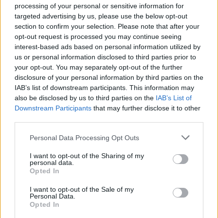
processing of your personal or sensitive information for
Séchage à l’air libre, mais pas au soleil
targeted advertising by us, please use the below opt-out
section to confirm your selection. Please note that after your
opt-out request is processed you may continue seeing
Préférez toujours le séchage à l’air libre, mais à l’abri
interest-based ads based on personal information utilized by
de la lumière directe. Le soleil a un effet blanchissant
us or personal information disclosed to third parties prior to
et décolore les textiles noirs. Suspendez vos
your opt-out. You may separately opt-out of the further
vêtements à l’envers dans un endroit bien aéré, à
disclosure of your personal information by third parties on the
l’intérieur ou à l’ombre.
IAB’s list of downstream participants. This information may
also be disclosed by us to third parties on the
IAB’s List of
Éviter le sèche-linge
Downstream Participants
that may further disclose it to other
third parties.
Le sèche-linge accélère l’usure et la décoloration du
Personal Data Processing Opt Outs
linge noir à cause de la chaleur et des frottements. Si
vous n’avez pas d’autre choix, sélectionnez le
I want to opt-out of the Sharing of my
personal data.
programme le plus doux et retirez les vêtements
Opted In
encore légèrement humides pour finir le séchage à
I want to opt-out of the Sale of my
l’air.
Personal Data.
Opted In
Entretenir et raviver le noir du linge