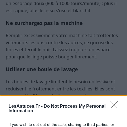
un essorage doux (800 à 1000 tours/minute) : plus il
est rapide, plus le tissu s’use et blanchit.
Ne surchargez pas la machine
Remplir excessivement votre machine fait frotter les
vêtements les uns contre les autres, ce qui use les
fibres et ternit le noir. Laissez toujours un espace
pour que le linge puisse bouger librement.
Utiliser une boule de lavage
Les boules de lavage limitent le besoin en lessive et
réduisent le frottement entre les textiles. Elles sont
donc particulièrement utiles pour préserver
l’intensité des couleurs foncées.
LesAstuces.Fr -
Do Not Process My Personal
Information
Le séchage : un moment clé pour
préserver le noir
If you wish to opt-out of the sale, sharing to third parties, or