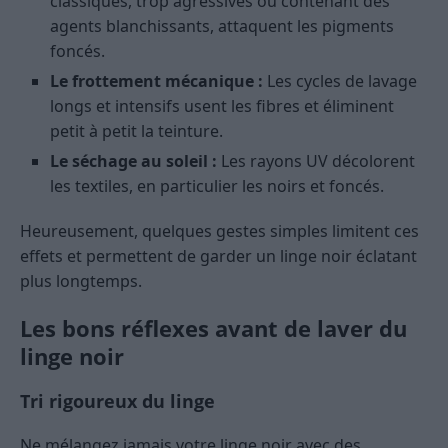
classiques, trop agressives ou contenant des
agents blanchissants, attaquent les pigments
foncés.
Le frottement mécanique :
Les cycles de lavage
longs et intensifs usent les fibres et éliminent
petit à petit la teinture.
Le séchage au soleil :
Les rayons UV décolorent
les textiles, en particulier les noirs et foncés.
Heureusement, quelques gestes simples limitent ces
effets et permettent de garder un linge noir éclatant
plus longtemps.
Les bons réflexes avant de laver du
linge noir
Tri rigoureux du linge
Ne mélangez jamais votre linge noir avec des