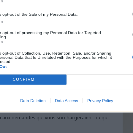
In
o opt-out of the Sale of my Personal Data.
In
Vin
igue. Il est important de trouver des moyens de
to opt-out of processing my Personal Data for Targeted
eff
on, la méditation ou le yoga.
ing.
In
Vinai
ifier votre environnement de travail pour le
grais
o opt-out of Collection, Use, Retention, Sale, and/or Sharing
ersonal Data that Is Unrelated with the Purposes for which it
les p
lected.
de p
Out
CONFIRM
 moins stressé et vous pouvez mieux gérer votre
tre journée et de prioriser vos tâches.
Data Deletion
Data Access
Privacy Policy
on aux demandes qui vous surchargeraient ou qui