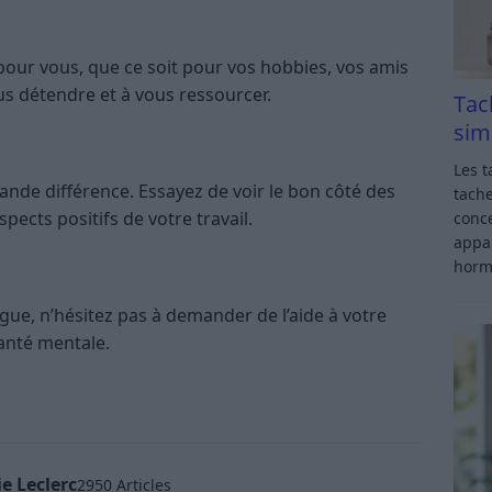
pour vous, que ce soit pour vos hobbies, vos amis
ous détendre et à vous ressourcer.
Tac
sim
Les t
rande différence. Essayez de voir le bon côté des
tache
pects positifs de votre travail.
conce
appar
horm
igue, n’hésitez pas à demander de l’aide à votre
anté mentale.
e Leclerc
2950 Articles