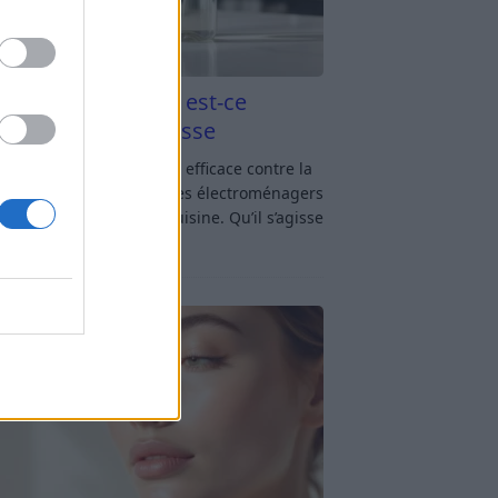
aigre blanc et four est-ce
icace contre la graisse
gre blanc et four : est-ce efficace contre la
se ? Le four fait partie des électroménagers
lus sollicités dans une cuisine. Qu’il s’agisse
réparer un gratin, de
[…]