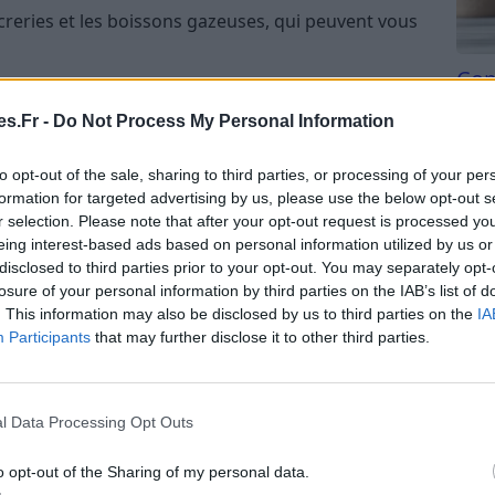
ucreries et les boissons gazeuses, qui peuvent vous
Com
ement
san
s.Fr -
Do Not Process My Personal Information
yen de lutter contre la fatigue. Il aide à améliorer
Tri d
beauc
stress et à augmenter la production d’endorphines,
to opt-out of the sale, sharing to third parties, or processing of your per
du l
formation for targeted advertising by us, please use the below opt-out s
ien-être.
compl
r selection. Please note that after your opt-out request is processed y
astu
eing interest-based ads based on personal information utilized by us or
’exercice modéré la plupart des jours de la
disclosed to third parties prior to your opt-out. You may separately opt-
losure of your personal information by third parties on the IAB’s list of
. This information may also be disclosed by us to third parties on the
IA
Participants
that may further disclose it to other third parties.
ant de prendre des pauses régulières pour vous
re l’air, marchez un peu ou faites quelques
l Data Processing Opt Outs
o opt-out of the Sharing of my personal data.
-sieste de 10 à 20 minutes, qui vous aidera à vous