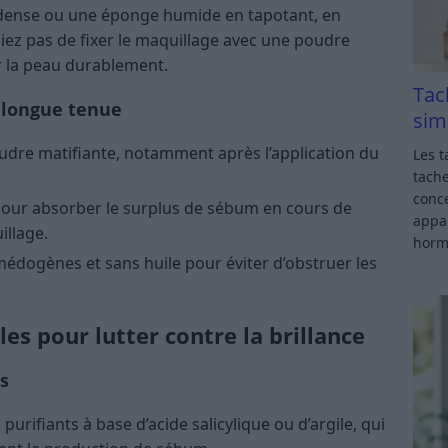
u dense ou une éponge humide en tapotant, en
bliez pas de fixer le maquillage avec une poudre
r la peau durablement.
Tac
 longue tenue
sim
udre matifiante, notamment après l’application du
Les t
tache
conce
 pour absorber le surplus de sébum en cours de
appar
illage.
horm
médogènes et sans huile pour éviter d’obstruer les
es pour lutter contre la brillance
ts
urifiants à base d’acide salicylique ou d’argile, qui