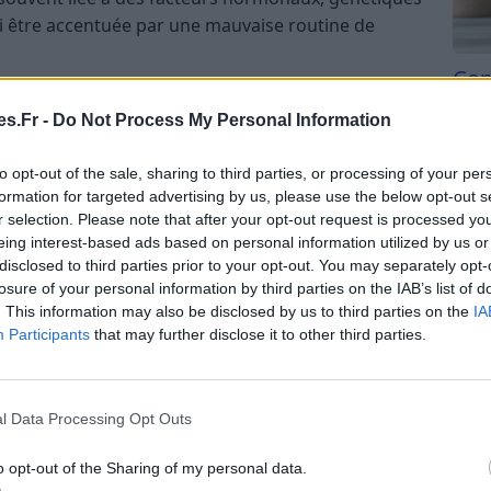
 être accentuée par une mauvaise routine de
Com
 maquiller
san
s.Fr -
Do Not Process My Personal Information
Tri d
ondeur : cela favorise l’accumulation de sébum et
beauc
to opt-out of the sale, sharing to third parties, or processing of your per
du l
formation for targeted advertising by us, please use the below opt-out s
s ou non adaptés à la peau grasse : cela peut
compl
r selection. Please note that after your opt-out request is processed y
a brillance.
astu
eing interest-based ads based on personal information utilized by us or
disclosed to third parties prior to your opt-out. You may separately opt-
 : une peau bien hydratée régule mieux la production
losure of your personal information by third parties on the IAB’s list of
. This information may also be disclosed by us to third parties on the
IA
Participants
that may further disclose it to other third parties.
quillage qui lutte contre la
l Data Processing Opt Outs
o opt-out of the Sharing of my personal data.
 un nettoyant doux, spécifiquement formulé pour