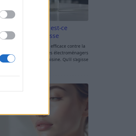
aigre blanc et four est-ce
icace contre la graisse
gre blanc et four : est-ce efficace contre la
se ? Le four fait partie des électroménagers
lus sollicités dans une cuisine. Qu’il s’agisse
réparer un gratin, de
[…]