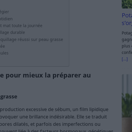
égier
Pot
tidien
s’o
t mat toute la journée
llage durable
Potag
gagn
uillage réussi sur peau grasse
plus 
tée
confi
mules
[…]
e pour mieux la préparer au
 grasse
 production excessive de sébum, un film lipidique
voquer une brillance indésirable. Elle se traduit
pores dilatés, et parfois des imperfections ou
souvent liée à des facteurs hormonaux, génétiques