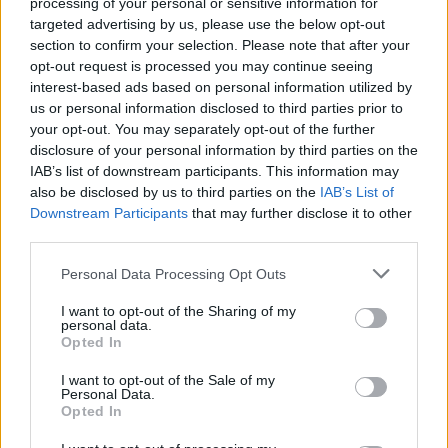
processing of your personal or sensitive information for
Les désherbeurs thermiques à gaz ou électriques
targeted advertising by us, please use the below opt-out
brûlent la partie aérienne des herbes indésirables. Ils
section to confirm your selection. Please note that after your
sont particulièrement adaptés aux allées, terrasses et
opt-out request is processed you may continue seeing
bordures. Il suffit de passer la flamme quelques
interest-based ads based on personal information utilized by
secondes : la chaleur détruit la structure cellulaire, la
us or personal information disclosed to third parties prior to
your opt-out. You may separately opt-out of the further
plante meurt en quelques jours.
disclosure of your personal information by third parties on the
IAB’s list of downstream participants. This information may
Favoriser la biodiversité pour limiter
also be disclosed by us to third parties on the
IAB’s List of
les mauvaises herbes
Downstream Participants
that may further disclose it to other
third parties.
Un sol vivant et riche en biodiversité est
Personal Data Processing Opt Outs
naturellement plus résistant aux invasions d’herbes
indésirables. Quelques conseils pour y parvenir :
I want to opt-out of the Sharing of my
personal data.
Opted In
Entretenez la vie du sol
: n’utilisez pas de
produits chimiques, apportez du compost, du
I want to opt-out of the Sale of my
Personal Data.
paillis, laissez des zones enherbées pour les
Opted In
auxiliaires.