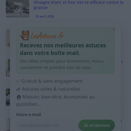
Vinaigre blanc et four est-ce efficace contre la
graisse
10 avril 2026
×
Taches pigmentaires : routine simple +
habitudes qui aident
Recevez nos meilleures astuces
9 avril 2026
dans votre boîte mail.
Des idées simples pour économiser, mieux
Produits ménagers : comment économiser en
courses sans acheter 10 sprays
consommer et prendre soin de vous.
9 avril 2026
✅ Gratuit & sans engagement
🌿 Astuces utiles & naturelles
Budget mensuel : méthode rapide pour
répartir son salaire dès le jour de paie
🏠 Maison, bien-être, économies au
quotidien...
9 avril 2026
Votre e-mail
Sport 10 minutes par jour est-ce utile et quoi
Je m’abonne
faire