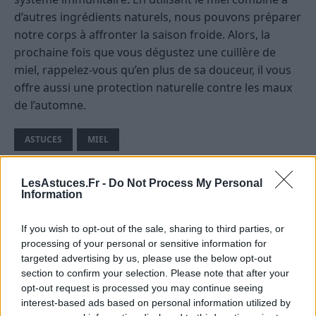
d’autres ingrédients naturels, nous pouvons préparer
notre corps à affronter la saison froide. Alors, la
prochaine fois que vous dégustez une cuillère de
miel, rappelez-vous qu’en plus de sa douceur, il vous
offre aussi une protection naturelle contre les maux
de l’automne.
ASTUCES
MIEL
LesAstuces.Fr -
Do Not Process My Personal
Information
If you wish to opt-out of the sale, sharing to third parties, or
processing of your personal or sensitive information for
targeted advertising by us, please use the below opt-out
section to confirm your selection. Please note that after your
opt-out request is processed you may continue seeing
interest-based ads based on personal information utilized by
A propos Nathalie Leclerc
2950 Articles