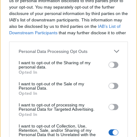
us or personal information disclosed to third parties prior to
Nathalie Leclerc est une journaliste spécialisée en santé et
your opt-out. You may separately opt-out of the further
médecine. Mère de deux enfants, elle allie une solide
disclosure of your personal information by third parties on the
expertise journalistique à une expérience concrète de la
IAB’s list of downstream participants. This information may
santé familiale et de la nutrition. Fervente adepte d’un mode
also be disclosed by us to third parties on the
IAB’s List of
de vie sain, écologique et durable, elle s’engage depuis de
Downstream Participants
that may further disclose it to other
nombreuses années en faveur des produits biologiques et
third parties.
des solutions de ménage respectueuses de l’environnement.
Grâce à cette double casquette de journaliste et de maman
Personal Data Processing Opt Outs
engagée, Nathalie propose des conseils pratiques, fiables et
I want to opt-out of the Sharing of my
accessibles, permettant à ses lecteurs de mieux naviguer
personal data.
dans les enjeux de la santé moderne tout en adoptant des
Opted In
habitudes plus saines et respectueuses de la planète.
I want to opt-out of the Sale of my
Personal Data.
Opted In
SUR LE MÊME THÈME
I want to opt-out of processing my
Personal Data for Targeted Advertising.
Découvrez les symboles de la machine à laver
Opted In
9 mai 2023
Nathalie Leclerc
I want to opt-out of Collection, Use,
Retention, Sale, and/or Sharing of my
Personal Data that Is Unrelated with the