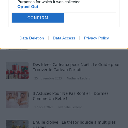
Purposes for which it was collected.
Miel pour remplacer le sirop d’érable dans
Opted Out
certaines recettes
CONFIRM
15 mars 2026
Nathalie Leclerc
Trier ses déchets : erreurs courantes à éviter
Data Deletion
Data Access
Privacy Policy
29 août 2025
Nathalie Leclerc
Des Idées Cadeaux pour Noël : Le Guide pour
Trouver le Cadeau Parfait
25 novembre 2023
Nathalie Leclerc
3 Astuces Pour Ne Pas Ronfler : Dormez
Comme Un Bébé !
17 août 2023
Nathalie Leclerc
L’huile d’olive : Le trésor liquide à multiples
usages