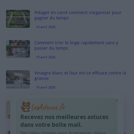
Potager en carré comment s’organiser pour
gagner du temps
10 avril 2026
Comment trier le linge rapidement sans y
passer du temps
10 avril 2026
Vinaigre blanc et four est-ce efficace contre la
graisse
10 avril 2026
×
Taches pigmentaires : routine simple +
habitudes qui aident
Recevez nos meilleures astuces
9 avril 2026
dans votre boîte mail.
Des idées simples pour économiser, mieux
Produits ménagers : comment économiser en