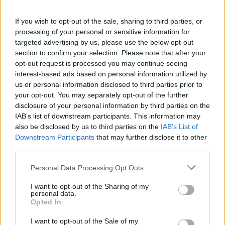
douce, sans frotter.
If you wish to opt-out of the sale, sharing to third parties, or
Quelques recettes maison au miel
processing of your personal or sensitive information for
pour la peau
targeted advertising by us, please use the below opt-out
section to confirm your selection. Please note that after your
Masque hydratant visage express
opt-out request is processed you may continue seeing
interest-based ads based on personal information utilized by
1 cuillère à soupe de miel pur
us or personal information disclosed to third parties prior to
your opt-out. You may separately opt-out of the further
Appliquez en fine couche sur le visage propre,
disclosure of your personal information by third parties on the
laissez poser 10 à 15 minutes, rincez à l’eau tiède.
IAB’s list of downstream participants. This information may
also be disclosed by us to third parties on the
IAB’s List of
Gommage doux au miel et sucre
Downstream Participants
that may further disclose it to other
third parties.
1 cuillère à soupe de miel
Personal Data Processing Opt Outs
1 cuillère à café de sucre fin
Mélangez, massez délicatement en mouvements
I want to opt-out of the Sharing of my
personal data.
circulaires sur le visage ou les lèvres, rincez.
Opted In
Soin apaisant après-soleil
I want to opt-out of the Sale of my