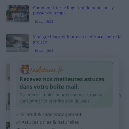
Comment trier le linge rapidement sans y
passer du temps
10 avril 2026
Vinaigre blanc et four est-ce efficace contre la
graisse
10 avril 2026
×
Taches pigmentaires : routine simple +
habitudes qui aident
Recevez nos meilleures astuces
9 avril 2026
dans votre boîte mail.
Des idées simples pour économiser, mieux
Produits ménagers : comment économiser en
courses sans acheter 10 sprays
consommer et prendre soin de vous.
9 avril 2026
✅ Gratuit & sans engagement
🌿 Astuces utiles & naturelles
Budget mensuel : méthode rapide pour