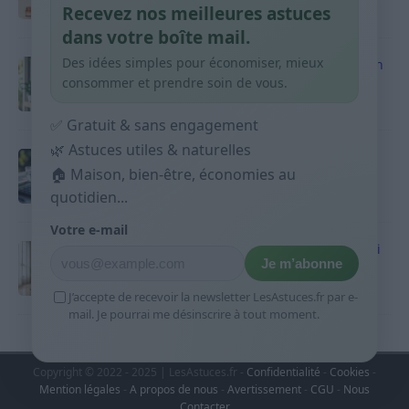
Recevez nos meilleures astuces
9 avril 2026
dans votre boîte mail.
Des idées simples pour économiser, mieux
Produits ménagers : comment économiser en
courses sans acheter 10 sprays
consommer et prendre soin de vous.
9 avril 2026
✅ Gratuit & sans engagement
🌿 Astuces utiles & naturelles
Budget mensuel : méthode rapide pour
répartir son salaire dès le jour de paie
🏠 Maison, bien-être, économies au
quotidien...
9 avril 2026
Votre e-mail
Sport 10 minutes par jour est-ce utile et quoi
Je m’abonne
faire
9 avril 2026
J’accepte de recevoir la newsletter LesAstuces.fr par e-
mail. Je pourrai me désinscrire à tout moment.
Copyright © 2022 - 2025 | LesAstuces.fr -
Confidentialité
-
Cookies
-
Mention légales
-
A propos de nous
-
Avertissement
-
CGU
-
Nous
Contacter