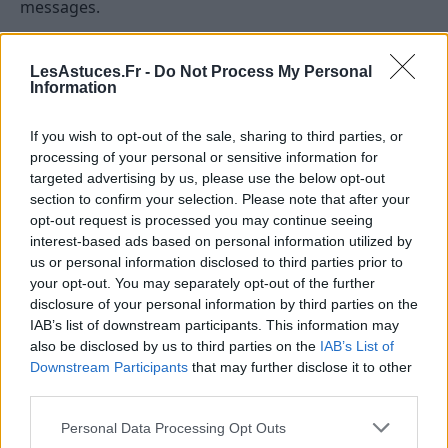
messages.
Apprendre à déléguer et à dire non
LesAstuces.Fr -
Do Not Process My Personal
Information
Une des clés pour réduire la charge mentale est la
capacité à déléguer certaines responsabilités. Que ce
If you wish to opt-out of the sale, sharing to third parties, or
soit au travail ou à la maison, ne pas hésiter à
processing of your personal or sensitive information for
demander de l’aide ou à confier certaines tâches à
targeted advertising by us, please use the below opt-out
d’autres personnes permet de libérer du temps et de
section to confirm your selection. Please note that after your
opt-out request is processed you may continue seeing
diminuer le stress.
interest-based ads based on personal information utilized by
us or personal information disclosed to third parties prior to
Il est également important d’apprendre à dire non
your opt-out. You may separately opt-out of the further
aux sollicitations qui ne sont pas prioritaires ou qui
disclosure of your personal information by third parties on the
ajoutent une charge supplémentaire inutile. Savoir
IAB’s list of downstream participants. This information may
fixer ses limites est essentiel pour préserver son
also be disclosed by us to third parties on the
IAB’s List of
Downstream Participants
that may further disclose it to other
équilibre mental.
third parties.
Intégrer des routines pour une
Personal Data Processing Opt Outs
gestion du temps durable