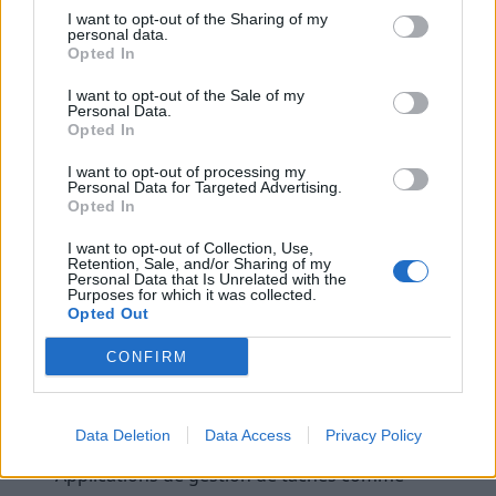
I want to opt-out of the Sharing of my
personal data.
Les routines quotidiennes, comme établir un rituel
Opted In
matinal ou une routine du coucher, facilitent
I want to opt-out of the Sale of my
l’organisation et réduisent la prise de décision. Moins
Personal Data.
de décisions à prendre chaque jour permet
Opted In
d’économiser de l’énergie mentale.
I want to opt-out of processing my
Personal Data for Targeted Advertising.
Exemple : préparer ses vêtements la veille, faire une
Opted In
liste de courses hebdomadaire ou planifier ses repas
I want to opt-out of Collection, Use,
à l’avance.
Retention, Sale, and/or Sharing of my
Personal Data that Is Unrelated with the
Purposes for which it was collected.
Utiliser des outils pour une gestion
Opted Out
optimale
CONFIRM
Plusieurs outils numériques peuvent aider à
structurer son emploi du temps :
Data Deletion
Data Access
Privacy Policy
Applications de gestion de tâches comme