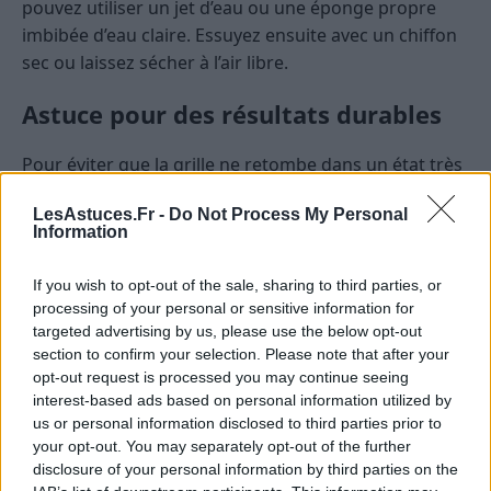
pouvez utiliser un jet d’eau ou une éponge propre
imbibée d’eau claire. Essuyez ensuite avec un chiffon
sec ou laissez sécher à l’air libre.
Astuce pour des résultats durables
Pour éviter que la grille ne retombe dans un état très
gras rapidement, pensez à la nettoyer régulièrement,
LesAstuces.Fr -
Do Not Process My Personal
notamment après chaque utilisation ou toutes les 2-3
Information
utilisations. Un nettoyage régulier facilite
grandement l’entretien et évite l’accumulation de
If you wish to opt-out of the sale, sharing to third parties, or
graisses tenaces.
processing of your personal or sensitive information for
targeted advertising by us, please use the below opt-out
Conseils complémentaires pour un
section to confirm your selection. Please note that after your
nettoyage complet du four
opt-out request is processed you may continue seeing
interest-based ads based on personal information utilized by
us or personal information disclosed to third parties prior to
En plus de la grille, il est souvent utile de nettoyer
your opt-out. You may separately opt-out of the further
aussi la cavité du four, les parois et la vitre. Utiliser la
disclosure of your personal information by third parties on the
même solution de cristaux de soude dilués dans de