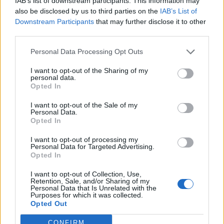
IAB’s list of downstream participants. This information may
l’eau chaude peut également s’avérer efficace, en
also be disclosed by us to third parties on the
IAB’s List of
Downstream Participants
that may further disclose it to other
respectant le même processus de trempage et de
third parties.
brossage patient. N’oubliez pas de bien rincer et
sécher toutes les pièces pour éviter la corrosion ou la
Personal Data Processing Opt Outs
formation de résidus.
I want to opt-out of the Sharing of my
personal data.
Les erreurs à éviter lors du
Opted In
nettoyage des grilles très grasses
I want to opt-out of the Sale of my
Personal Data.
Opted In
Utiliser des produits trop abrasifs ou corrosifs
qui peuvent endommager la grille ou le
I want to opt-out of processing my
revêtement du four.
Personal Data for Targeted Advertising.
Opted In
Ne pas porter de gants
: risque d’irritation de la
peau ou des yeux.
I want to opt-out of Collection, Use,
Retention, Sale, and/or Sharing of my
Personal Data that Is Unrelated with the
Frotter trop violemment
: cela peut déformer ou
Purposes for which it was collected.
abîmer la grille, surtout si elle est en fonte ou en
Opted Out
matériaux fragiles.
CONFIRM