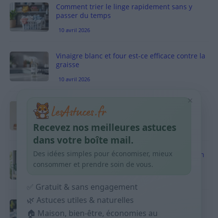
Comment trier le linge rapidement sans y
passer du temps
10 avril 2026
Vinaigre blanc et four est-ce efficace contre la
graisse
10 avril 2026
×
Taches pigmentaires : routine simple +
habitudes qui aident
Recevez nos meilleures astuces
9 avril 2026
dans votre boîte mail.
Des idées simples pour économiser, mieux
Produits ménagers : comment économiser en
courses sans acheter 10 sprays
consommer et prendre soin de vous.
9 avril 2026
✅ Gratuit & sans engagement
🌿 Astuces utiles & naturelles
Budget mensuel : méthode rapide pour
répartir son salaire dès le jour de paie
🏠 Maison, bien-être, économies au