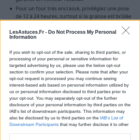
Pour un four très encrassé, privilégiez une pose
de 12 à 24 heures, surtout si la graisse est brûlée
depuis longtemps.
LesAstuces.Fr -
Do Not Process My Personal
Dans tous les cas, couvrir le four avec un film
Information
plastique ou une vieille toile pour éviter que la
pâte ne sèche trop rapidement est conseillé.
If you wish to opt-out of the sale, sharing to third parties, or
processing of your personal or sensitive information for
Une pose prolongée favorise la pénétration du
targeted advertising by us, please use the below opt-out
bicarbonate dans les résidus, facilitant leur
section to confirm your selection. Please note that after your
élimination lors du rinçage.
opt-out request is processed you may continue seeing
interest-based ads based on personal information utilized by
Le rinçage : étape clé pour un
us or personal information disclosed to third parties prior to
your opt-out. You may separately opt-out of the further
nettoyage facile et sans traces
disclosure of your personal information by third parties on the
IAB’s list of downstream participants. This information may
Matériel nécessaire
also be disclosed by us to third parties on the
IAB’s List of
Downstream Participants
that may further disclose it to other
Une éponge humide ou une microfibre propre
third parties.
Un chiffon doux