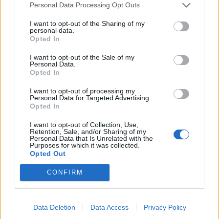
Personal Data Processing Opt Outs
Un peu d’eau chaude
I want to opt-out of the Sharing of my
Eventuellement un vinaigre blanc pour un rinçage
personal data.
Opted In
en profondeur
I want to opt-out of the Sale of my
Procédé de rinçage
Personal Data.
Opted In
Une fois le temps de pose écoulé, utilisez une
I want to opt-out of processing my
éponge humide pour retirer la pâte de
Personal Data for Targeted Advertising.
Opted In
bicarbonate. Commencez par les zones moins
encrassées, puis passez aux endroits plus
I want to opt-out of Collection, Use,
difficiles.
Retention, Sale, and/or Sharing of my
Personal Data that Is Unrelated with the
Purposes for which it was collected.
Rincez régulièrement l’éponge à l’eau chaude
Opted Out
pour éliminer les résidus de pâte et de graisse
dissoute.
CONFIRM
Pour finir, passez un chiffon doux imbibé d’eau
chaude ou d’un peu de vinaigre blanc pour
Data Deletion
Data Access
Privacy Policy
enlever toute trace de bicarbonate et désinfecter