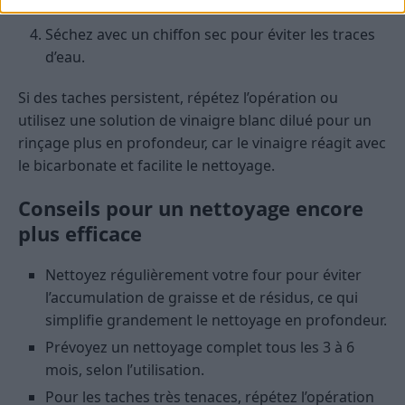
l’intérieur du four.
Séchez avec un chiffon sec pour éviter les traces
d’eau.
Si des taches persistent, répétez l’opération ou
utilisez une solution de vinaigre blanc dilué pour un
rinçage plus en profondeur, car le vinaigre réagit avec
le bicarbonate et facilite le nettoyage.
Conseils pour un nettoyage encore
plus efficace
Nettoyez régulièrement votre four pour éviter
l’accumulation de graisse et de résidus, ce qui
simplifie grandement le nettoyage en profondeur.
Prévoyez un nettoyage complet tous les 3 à 6
mois, selon l’utilisation.
Pour les taches très tenaces, répétez l’opération