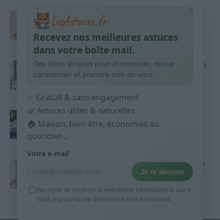
×
Taches pigmentaires : routine simple +
habitudes qui aident
Recevez nos meilleures astuces
9 avril 2026
dans votre boîte mail.
Des idées simples pour économiser, mieux
Produits ménagers : comment économiser en
courses sans acheter 10 sprays
consommer et prendre soin de vous.
9 avril 2026
✅ Gratuit & sans engagement
🌿 Astuces utiles & naturelles
Budget mensuel : méthode rapide pour
🏠 Maison, bien-être, économies au
répartir son salaire dès le jour de paie
quotidien...
9 avril 2026
Votre e-mail
Sport 10 minutes par jour est-ce utile et quoi
Je m’abonne
faire
9 avril 2026
J’accepte de recevoir la newsletter LesAstuces.fr par e-
mail. Je pourrai me désinscrire à tout moment.