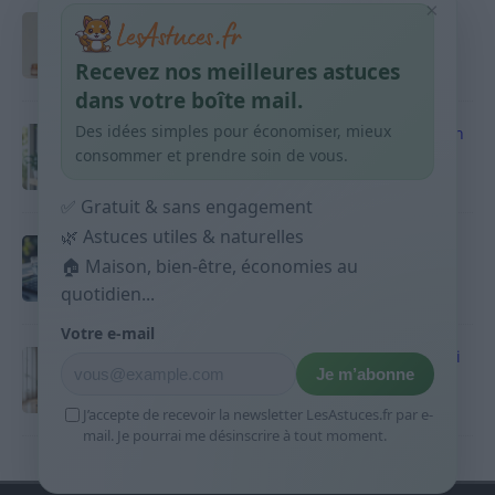
×
Taches pigmentaires : routine simple +
habitudes qui aident
Recevez nos meilleures astuces
9 avril 2026
dans votre boîte mail.
Des idées simples pour économiser, mieux
Produits ménagers : comment économiser en
courses sans acheter 10 sprays
consommer et prendre soin de vous.
9 avril 2026
✅ Gratuit & sans engagement
🌿 Astuces utiles & naturelles
Budget mensuel : méthode rapide pour
répartir son salaire dès le jour de paie
🏠 Maison, bien-être, économies au
quotidien...
9 avril 2026
Votre e-mail
Sport 10 minutes par jour est-ce utile et quoi
Je m’abonne
faire
9 avril 2026
J’accepte de recevoir la newsletter LesAstuces.fr par e-
mail. Je pourrai me désinscrire à tout moment.