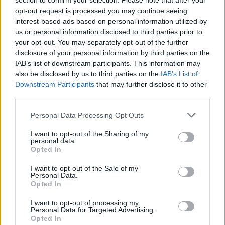
section to confirm your selection. Please note that after your
Quand on utilise du yaourt, du lait fermenté ou des
opt-out request is processed you may continue seeing
fruits acides dans une recette de gâteau, le
interest-based ads based on personal information utilized by
us or personal information disclosed to third parties prior to
bicarbonate neutralise une partie de l’acidité tout en
your opt-out. You may separately opt-out of the further
favorisant la levée de la pâte. Ainsi, le gâteau sera
disclosure of your personal information by third parties on the
plus léger, sans arrière-goût désagréable.
IAB’s list of downstream participants. This information may
also be disclosed by us to third parties on the
IAB’s List of
Les limites et précautions à
Downstream Participants
that may further disclose it to other
connaître
third parties.
Personal Data Processing Opt Outs
Malgré ses nombreux atouts, le bicarbonate de
soude ne doit pas être utilisé à l’aveugle. Quelques
I want to opt-out of the Sharing of my
personal data.
points d’attention :
Opted In
Surtout pas d’excès !
Une trop grande quantité
I want to opt-out of the Sale of my
Personal Data.
altère le goût et peut perturber la digestion.
Opted In
Évitez de l’utiliser dans les recettes où l’acidité
I want to opt-out of processing my
joue un rôle central (vinaigrettes, marinades pour
Personal Data for Targeted Advertising.
Opted In
poisson cru, etc.), au risque de déséquilibrer le