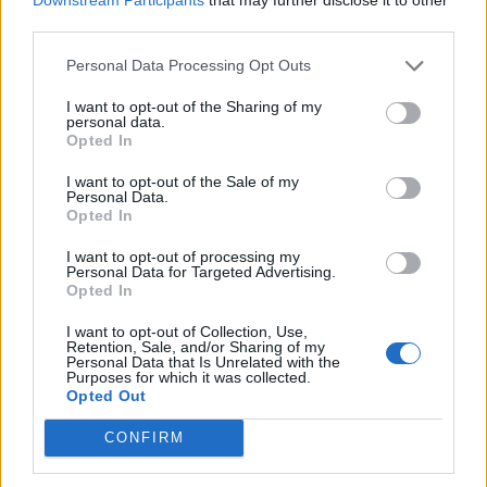
limiter l’humidité.
third parties.
Ne mangez pas et ne buvez pas au lit pour
prévenir les taches.
Personal Data Processing Opt Outs
Changez régulièrement les draps de lit (tous les 7
I want to opt-out of the Sharing of my
à 10 jours).
personal data.
Opted In
Lavez la taie d’oreiller chaque semaine.
I want to opt-out of the Sale of my
Personal Data.
Astuces naturelles pour désodoriser un
Opted In
oreiller
I want to opt-out of processing my
Personal Data for Targeted Advertising.
Pour éliminer les odeurs sans laver l’oreiller à chaque
Opted In
fois :
I want to opt-out of Collection, Use,
Retention, Sale, and/or Sharing of my
Saupoudrez du bicarbonate de soude sur
Personal Data that Is Unrelated with the
l’oreiller, laissez agir une heure puis aspirez.
Purposes for which it was collected.
Opted Out
Aérez régulièrement à l’extérieur, à l’abri du soleil
direct.
CONFIRM
Pour un parfum léger et naturel, déposez