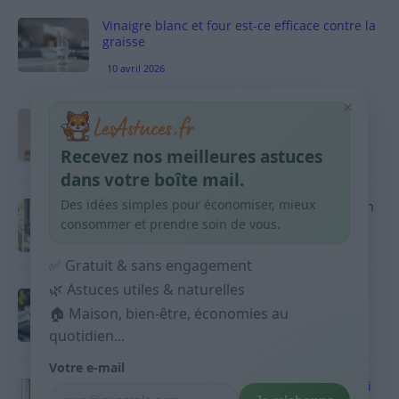
Vinaigre blanc et four est-ce efficace contre la
graisse
10 avril 2026
×
Taches pigmentaires : routine simple +
habitudes qui aident
Recevez nos meilleures astuces
9 avril 2026
dans votre boîte mail.
Des idées simples pour économiser, mieux
Produits ménagers : comment économiser en
courses sans acheter 10 sprays
consommer et prendre soin de vous.
9 avril 2026
✅ Gratuit & sans engagement
🌿 Astuces utiles & naturelles
Budget mensuel : méthode rapide pour
répartir son salaire dès le jour de paie
🏠 Maison, bien-être, économies au
quotidien...
9 avril 2026
Votre e-mail
Sport 10 minutes par jour est-ce utile et quoi