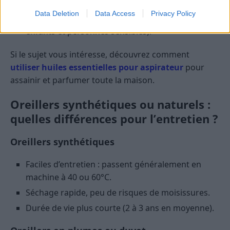
quelques gouttes d’huiles essentielles sur la taie
Data Deletion
Data Access
Privacy Policy
(jamais directement sur l’oreiller, surtout pour les
enfants et personnes sensibles).
Si le sujet vous intéresse, découvrez comment
utiliser huiles essentielles pour aspirateur
pour
assainir et parfumer toute la maison.
Oreillers synthétiques ou naturels :
quelles différences pour l’entretien ?
Oreillers synthétiques
Faciles d’entretien : passent généralement en
machine à 40 ou 60°C.
Séchage rapide, peu de risques de moisissures.
Durée de vie plus courte (2 à 3 ans en moyenne).