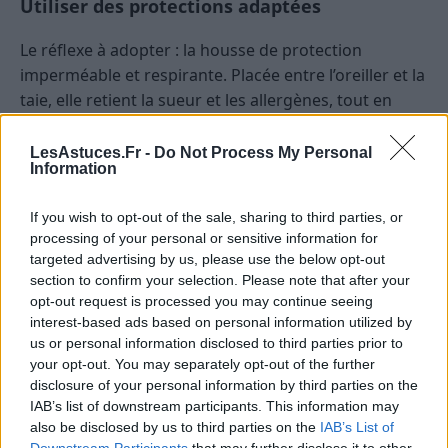
Utiliser des protections adaptées
Le réflexe à adopter : la housse de protection
imperméable et respirante. Placée entre l’oreiller et la
taie, elle retient la sueur et les allergènes, tout en
laissant passer l’air. Lavez-la tous les mois pour une
hygiène optimale.
LesAstuces.Fr -
Do Not Process My Personal
Information
Aérer et tapoter l’oreiller régulièrement
If you wish to opt-out of the sale, sharing to third parties, or
Chaque matin, secouez et tapotez votre oreiller pour
processing of your personal or sensitive information for
targeted advertising by us, please use the below opt-out
lui redonner du volume et chasser la poussière.
section to confirm your selection. Please note that after your
Profitez-en pour aérer la chambre au moins 10
opt-out request is processed you may continue seeing
minutes : cela évite l’accumulation d’humidité propice
interest-based ads based on personal information utilized by
aux acariens.
us or personal information disclosed to third parties prior to
your opt-out. You may separately opt-out of the further
Adopter les bons gestes au quotidien
disclosure of your personal information by third parties on the
IAB’s list of downstream participants. This information may
Évitez de dormir avec les cheveux mouillés pour
also be disclosed by us to third parties on the
IAB’s List of
Downstream Participants
that may further disclose it to other