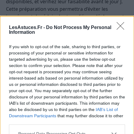
disponibles, et vérifiez leur faisabilité avant le jour J.
Cette préparation vous permettra d’éviter les
imprévus et de réduire le stress lié aux déplacements.
LesAstuces.Fr -
Do Not Process My Personal
Conseils pour un déplacement serein
Information
et efficace en période de grève
If you wish to opt-out of the sale, sharing to third parties, or
Partir en avance :
cela vous donne une marge de
processing of your personal or sensitive information for
targeted advertising by us, please use the below opt-out
manœuvre en cas de retard ou d’imprévus.
section to confirm your selection. Please note that after your
Prévoir des moyens de paiement alternatifs :
opt-out request is processed you may continue seeing
cartes bancaires, espèces ou abonnements
interest-based ads based on personal information utilized by
valides sur plusieurs modes de transport.
us or personal information disclosed to third parties prior to
your opt-out. You may separately opt-out of the further
Se renseigner en temps réel :
utilisez des
disclosure of your personal information by third parties on the
applications mobiles ou des sites internet pour
IAB’s list of downstream participants. This information may
suivre l’état du trafic et des lignes.
also be disclosed by us to third parties on the
IAB’s List of
Downstream Participants
that may further disclose it to other
Adopter une attitude flexible :
être prêt à
third parties.
modifier ses plans si nécessaire, en restant
patient et courtois.
Personal Data Processing Opt Outs