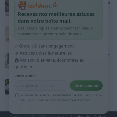
Vinaigre blanc et four est-ce efficace contre la
graisse
Recevez nos meilleures astuces
10 avril 2026
dans votre boîte mail.
Des idées simples pour économiser, mieux
Taches pigmentaires : routine simple +
habitudes qui aident
consommer et prendre soin de vous.
9 avril 2026
✅ Gratuit & sans engagement
🌿 Astuces utiles & naturelles
Produits ménagers : comment économiser en
🏠 Maison, bien-être, économies au
courses sans acheter 10 sprays
quotidien...
9 avril 2026
Votre e-mail
Budget mensuel : méthode rapide pour
Je m’abonne
répartir son salaire dès le jour de paie
9 avril 2026
J’accepte de recevoir la newsletter LesAstuces.fr par e-
mail. Je pourrai me désinscrire à tout moment.
Copyright © 2022 - 2025 | LesAstuces.fr -
Confidentialité
-
Cookies
-