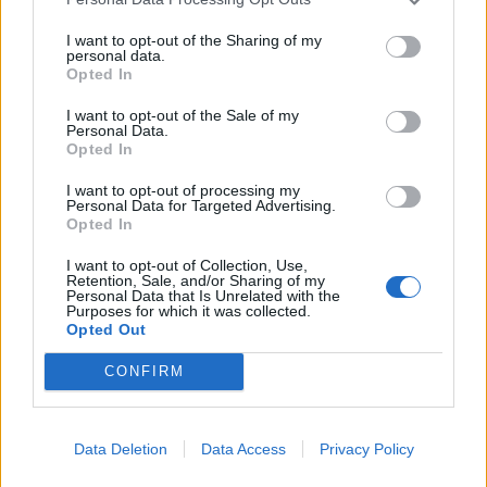
Prévoir une marge de sécurité :
notamment si
I want to opt-out of the Sharing of my
vous avez des rendez-vous importants ou des
personal data.
Opted In
horaires stricts.
I want to opt-out of the Sale of my
Ce qu’il faut éviter lors d’une grève
Personal Data.
Opted In
des transports
I want to opt-out of processing my
Personal Data for Targeted Advertising.
Ne pas s’informer :
essayer de voyager sans
Opted In
connaître l’état du réseau augmente le risque de
retards ou d’annulations.
I want to opt-out of Collection, Use,
Retention, Sale, and/or Sharing of my
Se précipiter :
cela peut conduire à des erreurs
Personal Data that Is Unrelated with the
Purposes for which it was collected.
ou à des comportements dangereux, notamment
Opted Out
dans la circulation ou lors de l’utilisation de
CONFIRM
modes de déplacement doux.
Ignorer les consignes officielles :
en cas de
perturbations majeures ou de recommandations
Data Deletion
Data Access
Privacy Policy
de rester chez soi, il est important de suivre ces