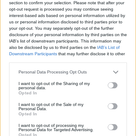
section to confirm your selection. Please note that after your
opt-out request is processed you may continue seeing
interest-based ads based on personal information utilized by
us or personal information disclosed to third parties prior to
your opt-out. You may separately opt-out of the further
disclosure of your personal information by third parties on the
IAB’s list of downstream participants. This information may
also be disclosed by us to third parties on the
IAB’s List of
Downstream Participants
that may further disclose it to other
third parties.
A propos Nathalie Leclerc
2950 Articles
Nathalie Leclerc est une journaliste spécialisée en santé et
Personal Data Processing Opt Outs
médecine. Mère de deux enfants, elle allie une solide
I want to opt-out of the Sharing of my
expertise journalistique à une expérience concrète de la
personal data.
santé familiale et de la nutrition. Fervente adepte d’un mode
Opted In
de vie sain, écologique et durable, elle s’engage depuis de
nombreuses années en faveur des produits biologiques et
I want to opt-out of the Sale of my
Personal Data.
des solutions de ménage respectueuses de l’environnement.
Opted In
Grâce à cette double casquette de journaliste et de maman
engagée, Nathalie propose des conseils pratiques, fiables et
I want to opt-out of processing my
accessibles, permettant à ses lecteurs de mieux naviguer
Personal Data for Targeted Advertising.
dans les enjeux de la santé moderne tout en adoptant des
Opted In