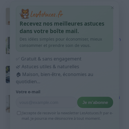
×
Taches pigmentaires : routine simple +
habitudes qui aident
Recevez nos meilleures astuces
9 avril 2026
dans votre boîte mail.
Des idées simples pour économiser, mieux
Produits ménagers : comment économiser en
courses sans acheter 10 sprays
consommer et prendre soin de vous.
9 avril 2026
✅ Gratuit & sans engagement
🌿 Astuces utiles & naturelles
Budget mensuel : méthode rapide pour
répartir son salaire dès le jour de paie
🏠 Maison, bien-être, économies au
quotidien...
9 avril 2026
Votre e-mail
Sport 10 minutes par jour est-ce utile et quoi
Je m’abonne
faire
9 avril 2026
J’accepte de recevoir la newsletter LesAstuces.fr par e-
mail. Je pourrai me désinscrire à tout moment.