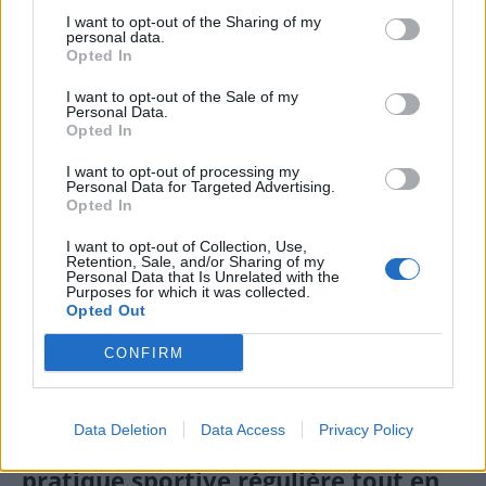
récupération si :
I want to opt-out of the Sharing of my
personal data.
Opted In
Vous ressentez une fatigue physique intense,
accompagnée de douleurs musculaires ou
I want to opt-out of the Sale of my
Personal Data.
articulaires.
Opted In
Vous avez des troubles du sommeil ou une
I want to opt-out of processing my
sensation de faiblesse persistante.
Personal Data for Targeted Advertising.
Opted In
Vous constatez une baisse de motivation ou une
perte d’intérêt pour l’activité physique.
I want to opt-out of Collection, Use,
Retention, Sale, and/or Sharing of my
Vous avez des signes de malaise, tels que
Personal Data that Is Unrelated with the
Purposes for which it was collected.
vertiges, nausées ou malaises.
Opted Out
Dans ces cas, faire une pause ou opter pour une
CONFIRM
activité très douce permet de prévenir les blessures
et de favoriser une récupération efficace.
Data Deletion
Data Access
Privacy Policy
Conseils pour maintenir une
pratique sportive régulière tout en