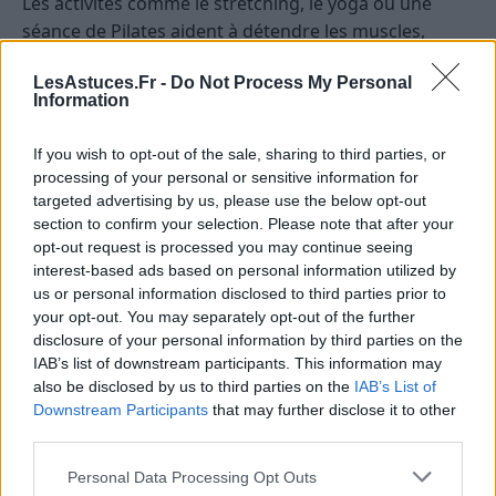
Les activités comme le stretching, le yoga ou une
séance de Pilates aident à détendre les muscles,
améliorer la souplesse et favoriser la circulation
LesAstuces.Fr -
Do Not Process My Personal
sanguine, tout en étant moins exigeantes pour le
Information
corps.
If you wish to opt-out of the sale, sharing to third parties, or
Respecter ses sensations et éviter la
processing of your personal or sensitive information for
surchauffe
targeted advertising by us, please use the below opt-out
section to confirm your selection. Please note that after your
Il est essentiel d’écouter ses sensations. Si des
opt-out request is processed you may continue seeing
douleurs ou une sensation de malaise apparaissent, il
interest-based ads based on personal information utilized by
faut arrêter immédiatement. Hydrater suffisamment
us or personal information disclosed to third parties prior to
your opt-out. You may separately opt-out of the further
et privilégier un environnement calme et aéré pour
disclosure of your personal information by third parties on the
éviter la surchauffe ou l’épuisement.
IAB’s list of downstream participants. This information may
also be disclosed by us to third parties on the
IAB’s List of
Quand vaut-il mieux faire une pause
Downstream Participants
that may further disclose it to other
plutôt que de continuer ?
third parties.
Personal Data Processing Opt Outs
Il est toujours préférable de privilégier la