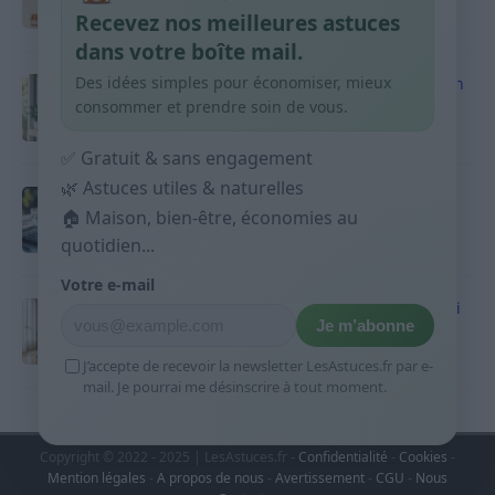
Recevez nos meilleures astuces
9 avril 2026
dans votre boîte mail.
Des idées simples pour économiser, mieux
Produits ménagers : comment économiser en
courses sans acheter 10 sprays
consommer et prendre soin de vous.
9 avril 2026
✅ Gratuit & sans engagement
🌿 Astuces utiles & naturelles
Budget mensuel : méthode rapide pour
répartir son salaire dès le jour de paie
🏠 Maison, bien-être, économies au
quotidien...
9 avril 2026
Votre e-mail
Sport 10 minutes par jour est-ce utile et quoi
Je m’abonne
faire
9 avril 2026
J’accepte de recevoir la newsletter LesAstuces.fr par e-
mail. Je pourrai me désinscrire à tout moment.
Copyright © 2022 - 2025 | LesAstuces.fr -
Confidentialité
-
Cookies
-
Mention légales
-
A propos de nous
-
Avertissement
-
CGU
-
Nous