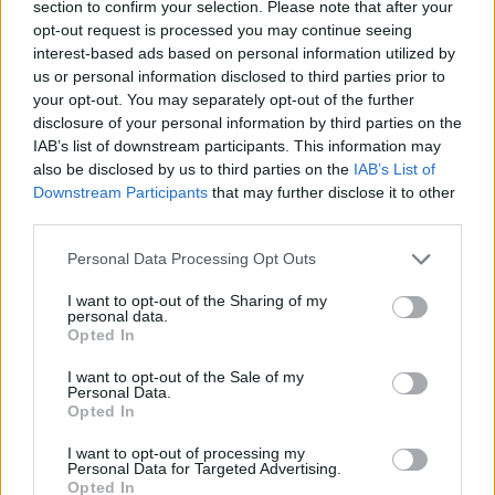
section to confirm your selection. Please note that after your
Ne pas partager ses outils de maquillage
opt-out request is processed you may continue seeing
interest-based ads based on personal information utilized by
Les pinceaux, éponges ou applicateurs doivent être
us or personal information disclosed to third parties prior to
nettoyés régulièrement pour éviter la prolifération
your opt-out. You may separately opt-out of the further
des bactéries, qui peuvent aggraver l’acné.
disclosure of your personal information by third parties on the
IAB’s list of downstream participants. This information may
Retirer le maquillage en fin de journée
also be disclosed by us to third parties on the
IAB’s List of
Downstream Participants
that may further disclose it to other
third parties.
Un démaquillage minutieux, avec un produit doux,
est indispensable pour éviter l’accumulation de
Personal Data Processing Opt Outs
résidus et de sébum. Mieux vaut privilégier une
double étape : démaquillant doux puis nettoyage
I want to opt-out of the Sharing of my
personal data.
avec un gel ou une mousse adaptée.
Opted In
Limiter le maquillage sur les zones à risque
I want to opt-out of the Sale of my
Personal Data.
Opted In
Si vous avez une acné prononcée sur certaines zones
du visage, il peut être judicieux de limiter le
I want to opt-out of processing my
Personal Data for Targeted Advertising.
maquillage ou d’utiliser des produits très légers sur
Opted In