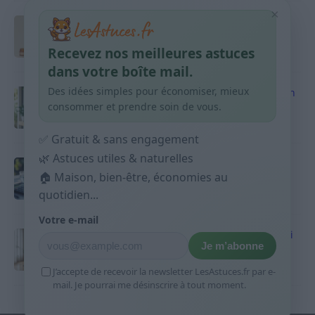
×
Taches pigmentaires : routine simple +
habitudes qui aident
Recevez nos meilleures astuces
9 avril 2026
dans votre boîte mail.
Des idées simples pour économiser, mieux
Produits ménagers : comment économiser en
courses sans acheter 10 sprays
consommer et prendre soin de vous.
9 avril 2026
✅ Gratuit & sans engagement
🌿 Astuces utiles & naturelles
Budget mensuel : méthode rapide pour
répartir son salaire dès le jour de paie
🏠 Maison, bien-être, économies au
quotidien...
9 avril 2026
Votre e-mail
Sport 10 minutes par jour est-ce utile et quoi
Je m’abonne
faire
9 avril 2026
J’accepte de recevoir la newsletter LesAstuces.fr par e-
mail. Je pourrai me désinscrire à tout moment.