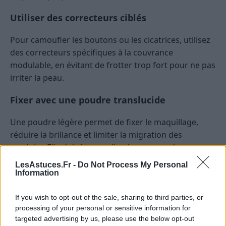
Utiliser des correcteurs ciblés
Pour camoufler les boutons ou les cicatrices, utilisez
des correcteurs spécifiques à la couvrance
modulable, en évitant de frotter trop fort pour ne pas
irriter la peau.
Fixer avec une poudre translucide
Une poudre légère permet de fixer le maquillage,
réduire la brillance et limiter la migration des
produits. Elle doit être appliquée avec un pinceau
propre, en tapotant doucement.
LesAstuces.Fr -
Do Not Process My Personal
Information
Les bonnes pratiques pour un
maquillage qui respecte la peau à
If you wish to opt-out of the sale, sharing to third parties, or
processing of your personal or sensitive information for
tendance acnéique
targeted advertising by us, please use the below opt-out