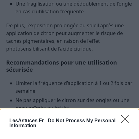
Une fragilisation ou une dédoublement de l’ongle
en cas d’utilisation fréquente
De plus, l’exposition prolongée au soleil après une
application de citron peut augmenter le risque de
taches pigmentaires, en raison de l’effet
photosensibilisant de l’acide citrique.
Recommandations pour une utilisation
sécurisée
Limiter la fréquence d’application à 1 ou 2 fois par
semaine
Ne pas appliquer le citron sur des ongles ou une
peau abîmée ou irritée
Rincer abondamment et hydrater les ongles
LesAstuces.Fr -
Do Not Process My Personal
après traitement
Information
Éviter l’exposition au soleil dans les heures