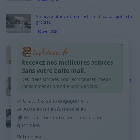
Vinaigre blanc et four est-ce efficace contre la
graisse
10 avril 2026
×
Taches pigmentaires : routine simple +
habitudes qui aident
Recevez nos meilleures astuces
9 avril 2026
dans votre boîte mail.
Des idées simples pour économiser, mieux
Produits ménagers : comment économiser en
courses sans acheter 10 sprays
consommer et prendre soin de vous.
9 avril 2026
✅ Gratuit & sans engagement
🌿 Astuces utiles & naturelles
Budget mensuel : méthode rapide pour
répartir son salaire dès le jour de paie
🏠 Maison, bien-être, économies au
quotidien...
9 avril 2026
Votre e-mail