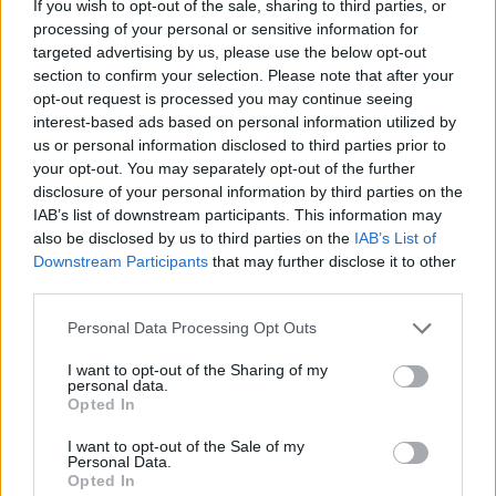
If you wish to opt-out of the sale, sharing to third parties, or
suivant l’application
processing of your personal or sensitive information for
targeted advertising by us, please use the below opt-out
En cas de doute ou de réaction négative, il est
section to confirm your selection. Please note that after your
conseillé de consulter un dermatologue ou un
opt-out request is processed you may continue seeing
spécialiste des ongles.
interest-based ads based on personal information utilized by
us or personal information disclosed to third parties prior to
Les alternatives naturelles pour
your opt-out. You may separately opt-out of the further
disclosure of your personal information by third parties on the
éclaircir et renforcer les ongles
IAB’s list of downstream participants. This information may
also be disclosed by us to third parties on the
IAB’s List of
Les solutions à privilégier
Downstream Participants
that may further disclose it to other
third parties.
Utiliser des produits enrichis en vitamine E ou en
kératine pour renforcer la structure des ongles
Personal Data Processing Opt Outs
Appliquer régulièrement une huile nourrissante
I want to opt-out of the Sharing of my
ou un soin fortifiant
personal data.
Opted In
Adopter une
alimentation équilibrée
riche en
biotine, zinc et fer pour favoriser la santé des
I want to opt-out of the Sale of my
Personal Data.
ongles
Opted In