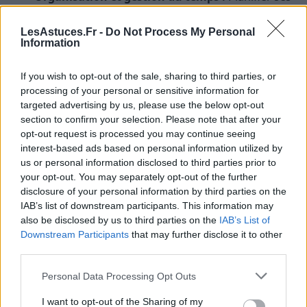
tâches et apprendre à déléguer réduit la
sensation d’être submergé.
LesAstuces.Fr -
Do Not Process My Personal
Information
Prendre du temps pour soi :
Se réserver des
moments de loisirs ou de relaxation, comme la
If you wish to opt-out of the sale, sharing to third parties, or
lecture ou l’écoute de musique, permet de
processing of your personal or sensitive information for
recharger ses batteries.
targeted advertising by us, please use the below opt-out
section to confirm your selection. Please note that after your
Support social :
Parler avec des proches ou un
opt-out request is processed you may continue seeing
professionnel peut soulager le poids des
interest-based ads based on personal information utilized by
préoccupations.
us or personal information disclosed to third parties prior to
your opt-out. You may separately opt-out of the further
La combinaison de plusieurs approches augmente
disclosure of your personal information by third parties on the
significativement les chances de mieux vivre avec le
IAB’s list of downstream participants. This information may
also be disclosed by us to third parties on the
IAB’s List of
stress.
Downstream Participants
that may further disclose it to other
third parties.
Quelques conseils pour débuter la
méditation efficacement
Personal Data Processing Opt Outs
I want to opt-out of the Sharing of my
Si vous souhaitez intégrer la méditation dans votre