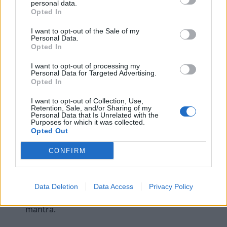
personal data.
routine, voici quelques recommandations :
Opted In
I want to opt-out of the Sale of my
Commencer doucement :
5 à 10 minutes par
Personal Data.
jour suffisent pour débuter. Augmentez
Opted In
progressivement la durée.
I want to opt-out of processing my
Personal Data for Targeted Advertising.
Créer un espace dédié :
Choisissez un endroit
Opted In
calme, confortable, sans distractions.
I want to opt-out of Collection, Use,
Être régulier :
La clé est la constance. Pratiquez à
Retention, Sale, and/or Sharing of my
la même heure chaque jour si possible.
Personal Data that Is Unrelated with the
Purposes for which it was collected.
Utiliser des applications ou des
Opted Out
enregistrements guidés :
Cela peut aider à
CONFIRM
structurer la séance, surtout pour les débutants.
Ne pas se juger :
Acceptez que votre esprit
divague, l’important est de ramener doucement
Data Deletion
Data Access
Privacy Policy
votre attention à votre respiration ou à votre
mantra.