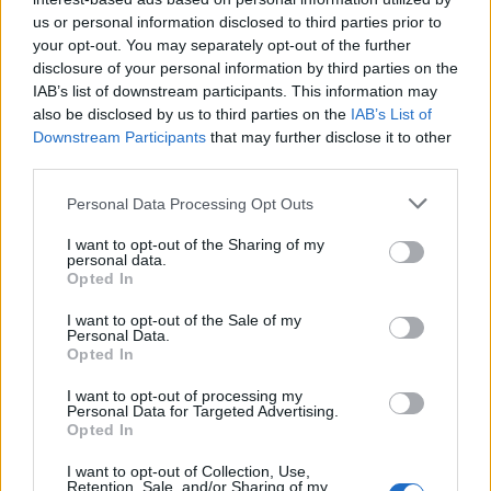
ASTUCES
AUTOMOBILE
us or personal information disclosed to third parties prior to
your opt-out. You may separately opt-out of the further
disclosure of your personal information by third parties on the
IAB’s list of downstream participants. This information may
also be disclosed by us to third parties on the
IAB’s List of
Downstream Participants
that may further disclose it to other
third parties.
Personal Data Processing Opt Outs
I want to opt-out of the Sharing of my
personal data.
A propos Nathalie Leclerc
2950 Articles
Opted In
Nathalie Leclerc est une journaliste spécialisée en santé et
I want to opt-out of the Sale of my
médecine. Mère de deux enfants, elle allie une solide
Personal Data.
expertise journalistique à une expérience concrète de la
Opted In
santé familiale et de la nutrition. Fervente adepte d’un mode
de vie sain, écologique et durable, elle s’engage depuis de
I want to opt-out of processing my
Personal Data for Targeted Advertising.
nombreuses années en faveur des produits biologiques et
Opted In
des solutions de ménage respectueuses de l’environnement.
Grâce à cette double casquette de journaliste et de maman
I want to opt-out of Collection, Use,
engagée, Nathalie propose des conseils pratiques, fiables et
Retention, Sale, and/or Sharing of my