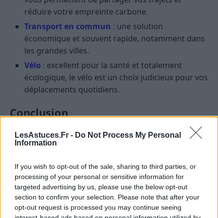
réduire votre empreinte carbone.
Transport en commun
: une solution
économique et souvent rapide, notamment dans
les grandes villes.
Vélo
: excellent pour la santé et totalement
écologique, le vélo est un choix judicieux pour vos
déplacements quotidiens.
Conclusion
La planification de trajet n’a plus de secret pour vous !
LesAstuces.Fr -
Do Not Process My Personal
Information
Avec les bons outils et nos conseils avisés, votre
navigation sera désormais sans stress. N’oubliez pas
If you wish to opt-out of the sale, sharing to third parties, or
d’être flexible et d’adapter votre itinéraire au gré des
processing of your personal or sensitive information for
circonstances pour des déplacements paisibles et
targeted advertising by us, please use the below opt-out
sécurisés.
section to confirm your selection. Please note that after your
opt-out request is processed you may continue seeing
interest-based ads based on personal information utilized by