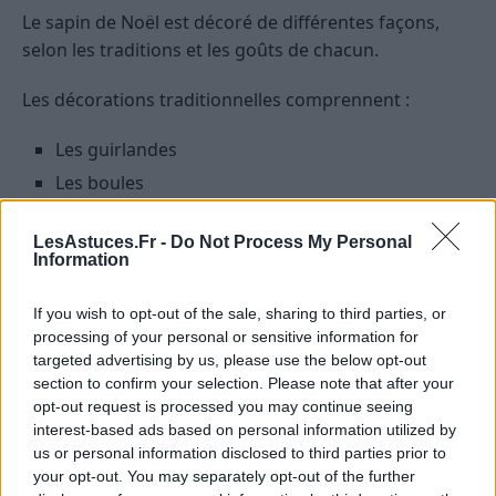
Le sapin de Noël est décoré de différentes façons,
selon les traditions et les goûts de chacun.
Les décorations traditionnelles comprennent :
Les guirlandes
Les boules
Les étoiles
LesAstuces.Fr -
Do Not Process My Personal
Les guirlandes lumineuses
Information
Les sujets en bois ou en plastique
If you wish to opt-out of the sale, sharing to third parties, or
Il est également possible de décorer son sapin avec
processing of your personal or sensitive information for
des objets plus originaux, tels que des pommes, des
targeted advertising by us, please use the below opt-out
section to confirm your selection. Please note that after your
fruits secs, des origamis ou des créations en
pâte à
opt-out request is processed you may continue seeing
sel
faites maison, par exemple.
interest-based ads based on personal information utilized by
us or personal information disclosed to third parties prior to
your opt-out. You may separately opt-out of the further