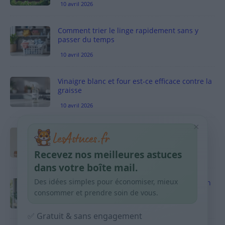
10 avril 2026
Comment trier le linge rapidement sans y
passer du temps
10 avril 2026
Vinaigre blanc et four est-ce efficace contre la
graisse
10 avril 2026
×
Taches pigmentaires : routine simple +
habitudes qui aident
Recevez nos meilleures astuces
9 avril 2026
dans votre boîte mail.
Des idées simples pour économiser, mieux
Produits ménagers : comment économiser en
courses sans acheter 10 sprays
consommer et prendre soin de vous.
9 avril 2026
✅ Gratuit & sans engagement