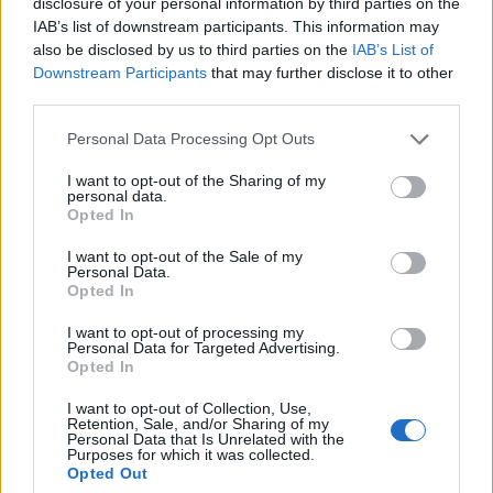
disclosure of your personal information by third parties on the
IAB’s list of downstream participants. This information may
also be disclosed by us to third parties on the
IAB’s List of
Downstream Participants
that may further disclose it to other
third parties.
Personal Data Processing Opt Outs
A propos Nathalie Leclerc
2950 Articles
I want to opt-out of the Sharing of my
personal data.
Nathalie Leclerc est une journaliste spécialisée en santé et
Opted In
médecine. Mère de deux enfants, elle allie une solide
expertise journalistique à une expérience concrète de la
I want to opt-out of the Sale of my
Personal Data.
santé familiale et de la nutrition. Fervente adepte d’un mode
Opted In
de vie sain, écologique et durable, elle s’engage depuis de
nombreuses années en faveur des produits biologiques et
I want to opt-out of processing my
des solutions de ménage respectueuses de l’environnement.
Personal Data for Targeted Advertising.
Opted In
Grâce à cette double casquette de journaliste et de maman
engagée, Nathalie propose des conseils pratiques, fiables et
I want to opt-out of Collection, Use,
accessibles, permettant à ses lecteurs de mieux naviguer
Retention, Sale, and/or Sharing of my
dans les enjeux de la santé moderne tout en adoptant des
Personal Data that Is Unrelated with the
Purposes for which it was collected.
habitudes plus saines et respectueuses de la planète.
Opted Out