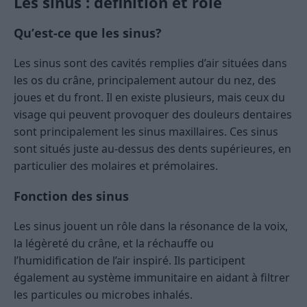
Les sinus : définition et rôle
Qu’est-ce que les sinus?
Les sinus sont des cavités remplies d’air situées dans
les os du crâne, principalement autour du nez, des
joues et du front. Il en existe plusieurs, mais ceux du
visage qui peuvent provoquer des douleurs dentaires
sont principalement les sinus maxillaires. Ces sinus
sont situés juste au-dessus des dents supérieures, en
particulier des molaires et prémolaires.
Fonction des sinus
Les sinus jouent un rôle dans la résonance de la voix,
la légèreté du crâne, et la réchauffe ou
l’humidification de l’air inspiré. Ils participent
également au système immunitaire en aidant à filtrer
les particules ou microbes inhalés.