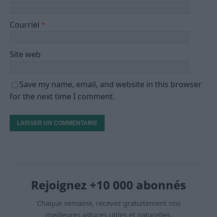
Courriel
*
Site web
Save my name, email, and website in this browser
for the next time I comment.
Rejoignez +10 000 abonnés
Chaque semaine, recevez gratuitement nos
meilleures astuces utiles et naturelles.