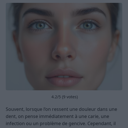
4.2
/5 (
9
votes)
Souvent, lorsque l’on ressent une douleur dans une
dent, on pense immédiatement à une carie, une
infection ou un problème de gencive. Cependant, il