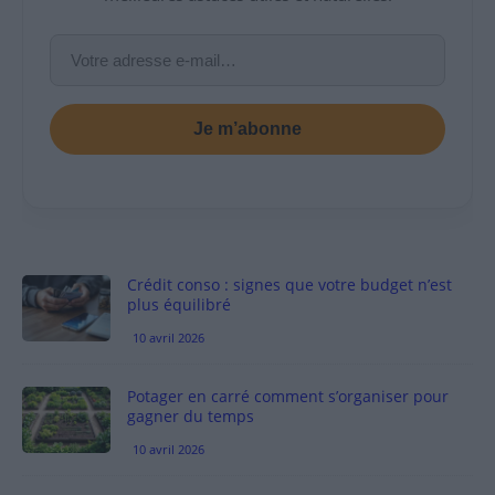
Je m’abonne
Crédit conso : signes que votre budget n’est
plus équilibré
10 avril 2026
Potager en carré comment s’organiser pour
gagner du temps
10 avril 2026