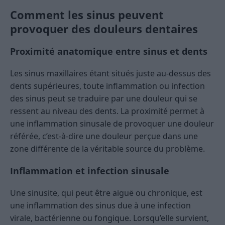
Comment les sinus peuvent
provoquer des douleurs dentaires
Proximité anatomique entre sinus et dents
Les sinus maxillaires étant situés juste au-dessus des
dents supérieures, toute inflammation ou infection
des sinus peut se traduire par une douleur qui se
ressent au niveau des dents. La proximité permet à
une inflammation sinusale de provoquer une douleur
référée, c’est-à-dire une douleur perçue dans une
zone différente de la véritable source du problème.
Inflammation et infection sinusale
Une sinusite, qui peut être aiguë ou chronique, est
une inflammation des sinus due à une infection
virale, bactérienne ou fongique. Lorsqu’elle survient,