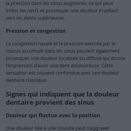
la pression dans les sinus augmente, ce qui peut
irriter les nerfs et provoquer une douleur irradiant
vers les dents supérieures.
Pression et congestion
La congestion nasale et la pression exercée par le
mucus accumulé dans les sinus peuvent également
provoquer une douleur localisée ou diffuse qui donne
l’impression d’avoir une dent douloureuse. Cette
sensation est souvent confondue avec une douleur
dentaire classique.
Signes qui indiquent que la douleur
dentaire provient des sinus
Douleur qui fluctue avec la position
Une douleur liée à une sinusite peut s’aggraver