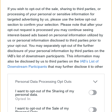
aucune cause dentaire n’est identifiée, une origine
sinusale devient probable.
If you wish to opt-out of the sale, sharing to third parties, or
processing of your personal or sensitive information for
Tests complémentaires
targeted advertising by us, please use the below opt-out
section to confirm your selection. Please note that after your
opt-out request is processed you may continue seeing
Imagerie, comme une radiographie des sinus ou
interest-based ads based on personal information utilized by
un scanner, peut révéler une sinusite ou une
us or personal information disclosed to third parties prior to
inflammation.
your opt-out. You may separately opt-out of the further
Une évaluation des symptômes rhinologiques,
disclosure of your personal information by third parties on the
IAB’s list of downstream participants. This information may
comme la congestion ou l’écoulement nasal, aide
also be disclosed by us to third parties on the
IAB’s List of
à orienter le diagnostic.
Downstream Participants
that may further disclose it to other
third parties.
Réponse au traitement
Personal Data Processing Opt Outs
Une douleur d’origine sinusale tend à disparaître ou à
I want to opt-out of the Sharing of my
s’atténuer après un traitement de la sinusite, comme
personal data.
des décongestionnants, des corticostéroïdes ou des
Opted In
antibiotiques si une infection bactérienne est
I want to opt-out of the Sale of my
confirmée. En revanche, une douleur dentaire
Personal Data.