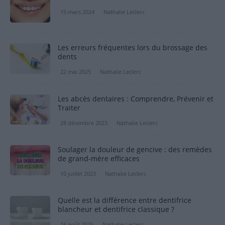
15 mars 2024
Nathalie Leclerc
Les erreurs fréquentes lors du brossage des
dents
22 mai 2025
Nathalie Leclerc
Les abcès dentaires : Comprendre, Prévenir et
Traiter
28 décembre 2023
Nathalie Leclerc
Soulager la douleur de gencive : des remèdes
de grand-mère efficaces
10 juillet 2023
Nathalie Leclerc
Quelle est la différence entre dentifrice
blancheur et dentifrice classique ?
16 août 2025
Nathalie Leclerc