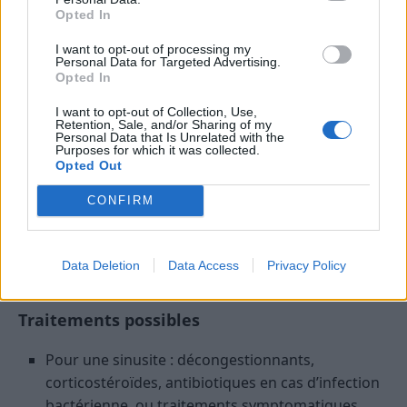
Opted In
d’origine buccale ne s’améliorera pas avec ces
traitements.
I want to opt-out of processing my
Personal Data for Targeted Advertising.
Que faire en cas de douleur dentaire
Opted In
liée aux sinus?
I want to opt-out of Collection, Use,
Retention, Sale, and/or Sharing of my
Personal Data that Is Unrelated with the
Consulter un professionnel de santé
Purposes for which it was collected.
Opted Out
Il est important de consulter un dentiste pour exclure
CONFIRM
une cause dentaire, puis un médecin ou un
spécialiste ORL pour diagnostiquer une éventuelle
sinusite. La prise en charge appropriée repose sur
Data Deletion
Data Access
Privacy Policy
une bonne identification de la source de la douleur.
Traitements possibles
Pour une sinusite : décongestionnants,
corticostéroïdes, antibiotiques en cas d’infection
bactérienne, ou traitements symptomatiques