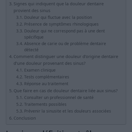
Signes qui indiquent que la douleur dentaire
provient des sinus
Douleur qui fluctue avec la position
Présence de symptômes rhinologiques
Douleur qui ne correspond pas à une dent
spécifique
Absence de carie ou de problème dentaire
détecté
Comment distinguer une douleur d’origine dentaire
d’une douleur provenant des sinus?
Examen clinique
Tests complémentaires
Réponse au traitement
Que faire en cas de douleur dentaire liée aux sinus?
Consulter un professionnel de santé
Traitements possibles
Prévenir la sinusite et les douleurs associées
Conclusion