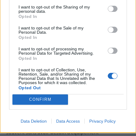
Les interactions avec leur environnement
I want to opt-out of the Sharing of my
personal data.
Les chats aiment explorer leur intérieur, jouer avec
Opted In
des objets, grimper sur des meubles, ce qui offre une
I want to opt-out of the Sale of my
multitude de situations amusantes ou
Personal Data.
attendrissantes pour les photographes amateurs. Les
Opted In
lapins, étant plus casaniers et plus sensibles, restent
I want to opt-out of processing my
souvent dans leur cage ou dans des zones délimitées,
Personal Data for Targeted Advertising.
Opted In
limitant ainsi leurs opportunités de créer du contenu
varié.
I want to opt-out of Collection, Use,
Retention, Sale, and/or Sharing of my
Personal Data that Is Unrelated with the
Les aspects pratiques et
Purposes for which it was collected.
Opted Out
l’engagement des propriétaires
CONFIRM
Facilité à prendre en photo un chat
Les propriétaires de chats peuvent facilement
Data Deletion
Data Access
Privacy Policy
prendre des photos ou vidéos en quelques minutes,
souvent sans avoir besoin d’équipement