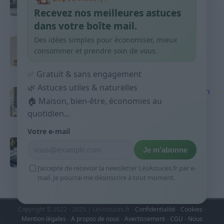
Recevez nos meilleures astuces
10 avril 2026
dans votre boîte mail.
Des idées simples pour économiser, mieux
Taches pigmentaires : routine simple +
habitudes qui aident
consommer et prendre soin de vous.
9 avril 2026
✅ Gratuit & sans engagement
🌿 Astuces utiles & naturelles
Produits ménagers : comment économiser en
courses sans acheter 10 sprays
🏠 Maison, bien-être, économies au
quotidien...
9 avril 2026
Votre e-mail
Budget mensuel : méthode rapide pour
Je m’abonne
répartir son salaire dès le jour de paie
9 avril 2026
J’accepte de recevoir la newsletter LesAstuces.fr par e-
mail. Je pourrai me désinscrire à tout moment.
Copyright © 2022 - 2025 | LesAstuces.fr -
Confidentialité
-
Cookies
-
Mention légales
-
A propos de nous
-
Avertissement
-
CGU
-
Nous