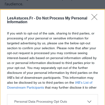
l’audience.
Les différences physiques et
LesAstuces.Fr -
Do Not Process My Personal
comportementales entre chats et
Information
lapins
If you wish to opt-out of the sale, sharing to third parties, or
La facilité à capturer des moments
processing of your personal or sensitive information for
targeted advertising by us, please use the below opt-out
photogéniques
section to confirm your selection. Please note that after your
opt-out request is processed you may continue seeing
Les chats, grâce à leur agilité et leur curiosité, se
interest-based ads based on personal information utilized by
prêtent facilement à des prises de vue spontanées.
us or personal information disclosed to third parties prior to
Leur capacité à grimper, sauter ou se coucher dans
your opt-out. You may separately opt-out of the further
des positions originales permet de créer des images
disclosure of your personal information by third parties on the
variées et souvent impressionnantes. À l’inverse, les
IAB’s list of downstream participants. This information may
also be disclosed by us to third parties on the
IAB’s List of
lapins ont un comportement plus calme et sont
Downstream Participants
that may further disclose it to other
moins susceptibles d’adopter des postures ou des
third parties.
actions qui captivent rapidement l’œil.
Personal Data Processing Opt Outs