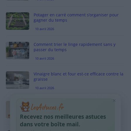
Potager en carré comment s’organiser pour
gagner du temps
10 avril 2026
Comment trier le linge rapidement sans y
passer du temps
10 avril 2026
Vinaigre blanc et four est-ce efficace contre la
graisse
10 avril 2026
×
Taches pigmentaires : routine simple +
habitudes qui aident
Recevez nos meilleures astuces
9 avril 2026
dans votre boîte mail.