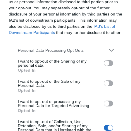
Sprays répulsifs :
Sur le marché, on trouve
des
us or personal information disclosed to third parties prior to
sprays
qui repoussent les punaises de lit. Il peut
your opt-out. You may separately opt-out of the further
disclosure of your personal information by third parties on the
être judicieux d’en vaporiser un peu sur votre
IAB’s list of downstream participants. This information may
valise.
also be disclosed by us to third parties on the
IAB’s List of
Downstream Participants
that may further disclose it to other
En conclusion, mettre sa valise dans la baignoire de
third parties.
l’hôtel est plus qu’une simple excentricité. C’est une
technique simple, efficace et préventive pour éviter
Personal Data Processing Opt Outs
de ramener chez vous de petits “souvenirs”
I want to opt-out of the Sharing of my
indésirables. Lors de votre prochain séjour, pensez-y !
personal data.
Opted In
I want to opt-out of the Sale of my
Personal Data.
Opted In
I want to opt-out of processing my
Personal Data for Targeted Advertising.
Opted In
I want to opt-out of Collection, Use,
Retention, Sale, and/or Sharing of my
Personal Data that Is Unrelated with the