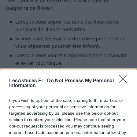
Il est conseillé de mettre votre valise dans la
baignoire de l’hôtel :
Lorsque vous séjournez dans des lieux où les
punaises de lit sont courantes.
Si vous avez des raisons de croire que l’hôtel où
vous séjournez pourrait être infesté.
Lorsque vous voulez simplement être prévoyant
et éviter tout risque.
Alternatives à la baignoire
LesAstuces.Fr -
Do Not Process My Personal
Information
Si l’idée de mettre votre valise dans la baignoire ne
vous séduit pas, voici quelques alternatives :
If you wish to opt-out of the sale, sharing to third parties, or
processing of your personal or sensitive information for
Les porte-bagages :
Souvent fournis dans les
targeted advertising by us, please use the below opt-out
section to confirm your selection. Please note that after your
chambres d’hôtel, ils gardent votre valise hors du
opt-out request is processed you may continue seeing
sol.
interest-based ads based on personal information utilized by