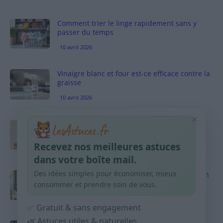
Comment trier le linge rapidement sans y
passer du temps
10 avril 2026
Vinaigre blanc et four est-ce efficace contre la
graisse
10 avril 2026
×
Taches pigmentaires : routine simple +
habitudes qui aident
Recevez nos meilleures astuces
9 avril 2026
dans votre boîte mail.
Des idées simples pour économiser, mieux
Produits ménagers : comment économiser en
courses sans acheter 10 sprays
consommer et prendre soin de vous.
9 avril 2026
✅ Gratuit & sans engagement
🌿 Astuces utiles & naturelles