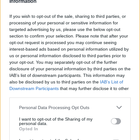
Information
Si votre chat miaule excessivement ou semble
If you wish to opt-out of the sale, sharing to third parties, or
agité dans la pièce, cela peut indiquer un stress
processing of your personal or sensitive information for
ou une envie de communication.
targeted advertising by us, please use the below opt-out
section to confirm your selection. Please note that after your
Une posture tendue ou des griffades peut
opt-out request is processed you may continue seeing
également signaler une gêne ou une nervosité.
interest-based ads based on personal information utilized by
us or personal information disclosed to third parties prior to
Dans ces cas, il est important d’observer si d’autres
your opt-out. You may separately opt-out of the further
signes de mal-être apparaissent, comme une perte
disclosure of your personal information by third parties on the
d’appétit ou des changements de comportement, et
IAB’s list of downstream participants. This information may
also be disclosed by us to third parties on the
IAB’s List of
de consulter un vétérinaire si nécessaire.
Downstream Participants
that may further disclose it to other
third parties.
Les signes de tranquillité et de confiance
Personal Data Processing Opt Outs
Un chat détendu, qui se coule ou s’allonge près
de vous, montre qu’il se sent en sécurité.
I want to opt-out of the Sharing of my
personal data.
Le fait de vous suivre sans signe d’agitation est un
Opted In
bon indicateur de son attachement et de sa