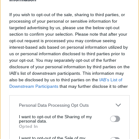
médicaments, examens à réaliser, rendez-vous à
fixer).
If you wish to opt-out of the sale, sharing to third parties, or
Organiser les documents médicaux
processing of your personal or sensitive information for
targeted advertising by us, please use the below opt-out
section to confirm your selection. Please note that after your
Rangez immédiatement les ordonnances, comptes-
opt-out request is processed you may continue seeing
rendus, résultats d’analyses dans un dossier dédié
interest-based ads based on personal information utilized by
(physique ou numérique). Cela vous évitera de les
us or personal information disclosed to third parties prior to
chercher lors du prochain rendez-vous.
your opt-out. You may separately opt-out of the further
disclosure of your personal information by third parties on the
Planifier les actions à venir
IAB’s list of downstream participants. This information may
also be disclosed by us to third parties on the
IAB’s List of
Prendre immédiatement les rendez-vous
Downstream Participants
that may further disclose it to other
third parties.
recommandés (analyse, spécialiste, suivi…)
Mettre des rappels dans son agenda pour les
Personal Data Processing Opt Outs
prises de médicaments ou vaccins.
I want to opt-out of the Sharing of my
Informer les autres membres de la famille
personal data.
Opted In
concernés par le suivi médical.
I want to opt-out of the Sale of my