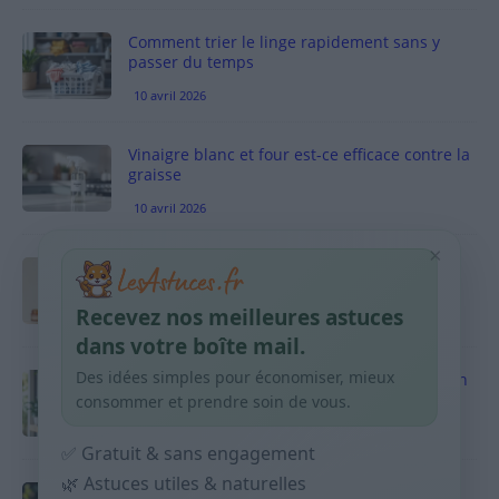
Comment trier le linge rapidement sans y
passer du temps
10 avril 2026
Vinaigre blanc et four est-ce efficace contre la
graisse
10 avril 2026
×
Taches pigmentaires : routine simple +
habitudes qui aident
Recevez nos meilleures astuces
9 avril 2026
dans votre boîte mail.
Des idées simples pour économiser, mieux
Produits ménagers : comment économiser en
courses sans acheter 10 sprays
consommer et prendre soin de vous.
9 avril 2026
✅ Gratuit & sans engagement
🌿 Astuces utiles & naturelles
Budget mensuel : méthode rapide pour