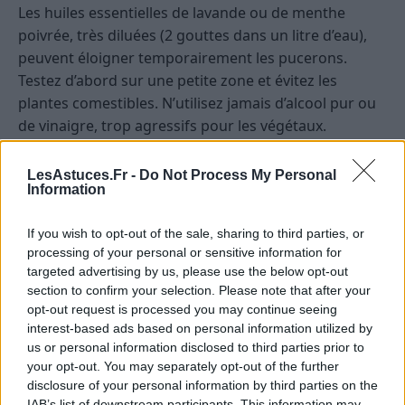
Les huiles essentielles de lavande ou de menthe
poivrée, très diluées (2 gouttes dans un litre d’eau),
peuvent éloigner temporairement les pucerons.
Testez d’abord sur une petite zone et évitez les
plantes comestibles. N’utilisez jamais d’alcool pur ou
de vinaigre, trop agressifs pour les végétaux.
Prévenir l’installation des pucerons
LesAstuces.Fr -
Do Not Process My Personal
Information
La prévention reste la meilleure des astuces. Voici
quelques gestes simples :
If you wish to opt-out of the sale, sharing to third parties, or
processing of your personal or sensitive information for
Surveillez régulièrement vos plantes, surtout au
targeted advertising by us, please use the below opt-out
section to confirm your selection. Please note that after your
printemps et en début d’été.
opt-out request is processed you may continue seeing
Évitez les excès d’azote dans les engrais, qui
interest-based ads based on personal information utilized by
attirent les pucerons.
us or personal information disclosed to third parties prior to
your opt-out. You may separately opt-out of the further
Arrosez au pied pour limiter l’humidité sur le
disclosure of your personal information by third parties on the
feuillage.
IAB’s list of downstream participants. This information may