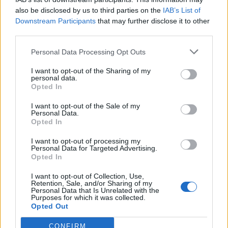
Éliminez les mauvaises herbes qui hébergent
also be disclosed by us to third parties on the
IAB’s List of
Downstream Participants
that may further disclose it to other
souvent les premiers pucerons.
third parties.
Alternez les cultures sensibles chaque année.
Personal Data Processing Opt Outs
Un jardin diversifié et bien entretenu est
I want to opt-out of the Sharing of my
naturellement plus résistant aux attaques.
personal data.
Opted In
Cas particulier : les pucerons en
I want to opt-out of the Sale of my
intérieur
Personal Data.
Opted In
Les plantes d’intérieur ne sont pas à l’abri. Surveillez
I want to opt-out of processing my
particulièrement les jeunes pousses et l’envers des
Personal Data for Targeted Advertising.
Opted In
feuilles. En cas d’infestation :
I want to opt-out of Collection, Use,
Isolez la plante contaminée pour éviter la
Retention, Sale, and/or Sharing of my
Personal Data that Is Unrelated with the
propagation.
Purposes for which it was collected.
Opted Out
Douchez les feuilles à l’eau tiède.
Utilisez un coton imbibé d’eau savonneuse pour
CONFIRM