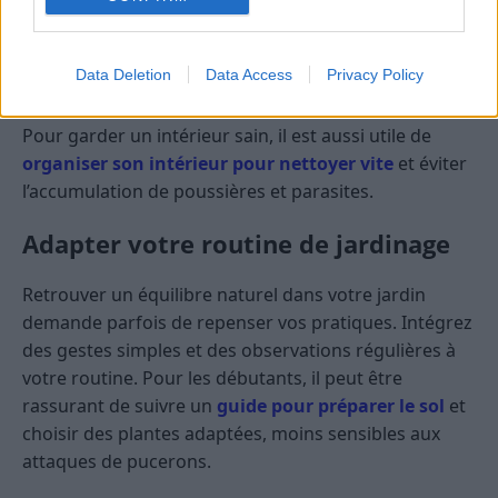
nettoyer délicatement les tiges.
Aérez régulièrement la pièce, car les pucerons
Data Deletion
Data Access
Privacy Policy
aiment l’air confiné.
Pour garder un intérieur sain, il est aussi utile de
organiser son intérieur pour nettoyer vite
et éviter
l’accumulation de poussières et parasites.
Adapter votre routine de jardinage
Retrouver un équilibre naturel dans votre jardin
demande parfois de repenser vos pratiques. Intégrez
des gestes simples et des observations régulières à
votre routine. Pour les débutants, il peut être
rassurant de suivre un
guide pour préparer le sol
et
choisir des plantes adaptées, moins sensibles aux
attaques de pucerons.