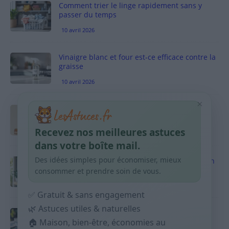
Comment trier le linge rapidement sans y
passer du temps
10 avril 2026
Vinaigre blanc et four est-ce efficace contre la
graisse
10 avril 2026
×
Taches pigmentaires : routine simple +
habitudes qui aident
Recevez nos meilleures astuces
9 avril 2026
dans votre boîte mail.
Des idées simples pour économiser, mieux
Produits ménagers : comment économiser en
courses sans acheter 10 sprays
consommer et prendre soin de vous.
9 avril 2026
✅ Gratuit & sans engagement
🌿 Astuces utiles & naturelles
Budget mensuel : méthode rapide pour
répartir son salaire dès le jour de paie
🏠 Maison, bien-être, économies au