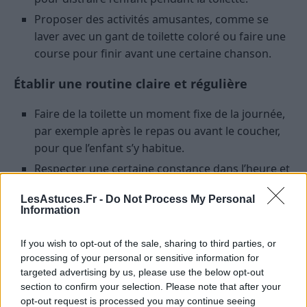
Proposer des activités amusantes, comme se
laver avec un gant de toilette coloré ou faire une
course pour finir avant une certaine chanson.
Établir une routine claire et régulière
Faire de la toilette un moment fixe de la journée,
par exemple après le repas ou avant le coucher,
pour que l’enfant s’y habitue.
Respecter une certaine constance dans l’heure et
la durée, sans brusquer l’enfant si cela ne
LesAstuces.Fr -
Do Not Process My Personal
fonctionne pas immédiatement.
Information
Utiliser la récompense et la valorisation
If you wish to opt-out of the sale, sharing to third parties, or
processing of your personal or sensitive information for
Féliciter l’enfant chaque fois qu’il accepte de se
targeted advertising by us, please use the below opt-out
laver, en lui montrant qu’on apprécie ses efforts.
section to confirm your selection. Please note that after your
Mettre en place un système de petites
opt-out request is processed you may continue seeing