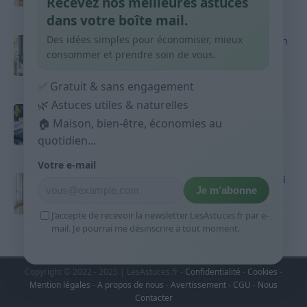
Recevez nos meilleures astuces
9 avril 2026
dans votre boîte mail.
Des idées simples pour économiser, mieux
Produits ménagers : comment économiser en
courses sans acheter 10 sprays
consommer et prendre soin de vous.
9 avril 2026
✅ Gratuit & sans engagement
🌿 Astuces utiles & naturelles
Budget mensuel : méthode rapide pour
répartir son salaire dès le jour de paie
🏠 Maison, bien-être, économies au
quotidien...
9 avril 2026
Votre e-mail
Sport 10 minutes par jour est-ce utile et quoi
Je m’abonne
faire
9 avril 2026
J’accepte de recevoir la newsletter LesAstuces.fr par e-
mail. Je pourrai me désinscrire à tout moment.
Copyright © 2022 - 2025 | LesAstuces.fr -
Confidentialité
-
Cookies
-
Mention légales
-
A propos de nous
-
Avertissement
-
CGU
-
Nous
Contacter