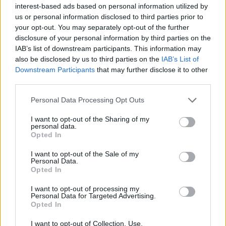
interest-based ads based on personal information utilized by
récompenses, comme un stickers ou un temps
us or personal information disclosed to third parties prior to
supplémentaire pour jouer, pour encourager la
your opt-out. You may separately opt-out of the further
coopération.
disclosure of your personal information by third parties on the
IAB’s list of downstream participants. This information may
Gérer les peurs et les résistances spécifiques
also be disclosed by us to third parties on the
IAB’s List of
Downstream Participants
that may further disclose it to other
Pour les peurs liées à l’eau ou à la douche
third parties.
Commencer par des bains tièdes, courts, et
Personal Data Processing Opt Outs
progressivement augmenter la durée.
I want to opt-out of the Sharing of my
Utiliser des accessoires pour rassurer, comme un
personal data.
Opted In
tapis antidérapant ou une douchette à faible
débit.
I want to opt-out of the Sale of my
Personal Data.
Expliquer calmement à l’enfant ce qui va se
Opted In
passer, en étant à l’écoute de ses questions et de
I want to opt-out of processing my
ses craintes.
Personal Data for Targeted Advertising.
Opted In
Pour les peurs liées à la toilette ou à la
I want to opt-out of Collection, Use,