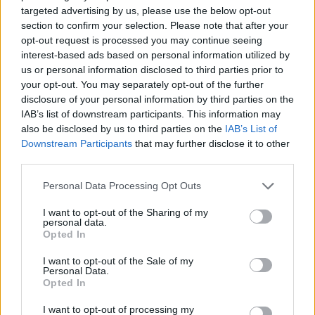
intense.
targeted advertising by us, please use the below opt-out
section to confirm your selection. Please note that after your
Les différences dans le contexte
opt-out request is processed you may continue seeing
interest-based ads based on personal information utilized by
médical et les implications
us or personal information disclosed to third parties prior to
your opt-out. You may separately opt-out of the further
Quand s’inquiéter et consulter un
disclosure of your personal information by third parties on the
professionnel de santé ?
IAB’s list of downstream participants. This information may
also be disclosed by us to third parties on the
IAB’s List of
Il est important de distinguer les deux phénomènes
Downstream Participants
that may further disclose it to other
pour savoir quand consulter un médecin. Voici
third parties.
quelques indications :
Personal Data Processing Opt Outs
Bouffées de chaleur :
Si elles sont rares et
I want to opt-out of the Sharing of my
bénignes, elles ne nécessitent généralement pas
personal data.
Opted In
de traitement médical. En revanche, si elles sont
fréquentes, gênantes ou accompagnées d’autres
I want to opt-out of the Sale of my
Personal Data.
symptômes comme des troubles du sommeil ou
Opted In
des sautes d’humeur, il est conseillé de consulter
I want to opt-out of processing my
un spécialiste, notamment pour évaluer la