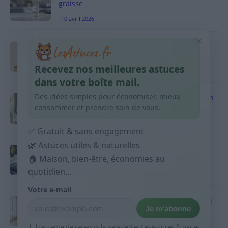
graisse
10 avril 2026
×
Taches pigmentaires : routine simple +
habitudes qui aident
Recevez nos meilleures astuces
9 avril 2026
dans votre boîte mail.
Des idées simples pour économiser, mieux
Produits ménagers : comment économiser en
courses sans acheter 10 sprays
consommer et prendre soin de vous.
9 avril 2026
✅ Gratuit & sans engagement
🌿 Astuces utiles & naturelles
Budget mensuel : méthode rapide pour
répartir son salaire dès le jour de paie
🏠 Maison, bien-être, économies au
quotidien...
9 avril 2026
Votre e-mail
Sport 10 minutes par jour est-ce utile et quoi
Je m’abonne
faire
9 avril 2026
J’accepte de recevoir la newsletter LesAstuces.fr par e-