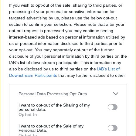
tout au long de la journée, en visant au moins 1,5
If you wish to opt-out of the sale, sharing to third parties, or
litre par jour.
processing of your personal or sensitive information for
targeted advertising by us, please use the below opt-out
Soins hydratants :
Utiliser des crèmes ou des
section to confirm your selection. Please note that after your
sérums à base d’acide hyaluronique, de glycérine
opt-out request is processed you may continue seeing
ou d’autres agents hydratants.
interest-based ads based on personal information utilized by
us or personal information disclosed to third parties prior to
Nettoyage doux :
Choisir des produits
your opt-out. You may separately opt-out of the further
nettoyants non agressifs, sans alcool ou agents
disclosure of your personal information by third parties on the
desséchants.
IAB’s list of downstream participants. This information may
protection contre les agressions
extérieures :
also be disclosed by us to third parties on the
IAB’s List of
Downstream Participants
that may further disclose it to other
Porter une crème protectrice contre le vent, le
third parties.
froid ou le soleil.
Éviter les facteurs déshydratants :
Réduire
Personal Data Processing Opt Outs
l’exposition au chauffage ou à la climatisation, et
I want to opt-out of the Sharing of my
limiter la consommation d’alcool ou de caféine.
personal data.
Opted In
Peut-on traiter ces deux
I want to opt-out of the Sale of my
problématiques simultanément ?
Personal Data.
Opted In