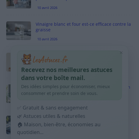
10 avril 2026
Vinaigre blanc et four est-ce efficace contre la
graisse
10 avril 2026
×
Taches pigmentaires : routine simple +
habitudes qui aident
Recevez nos meilleures astuces
9 avril 2026
dans votre boîte mail.
Des idées simples pour économiser, mieux
Produits ménagers : comment économiser en
courses sans acheter 10 sprays
consommer et prendre soin de vous.
9 avril 2026
✅ Gratuit & sans engagement
🌿 Astuces utiles & naturelles
Budget mensuel : méthode rapide pour
répartir son salaire dès le jour de paie
🏠 Maison, bien-être, économies au
quotidien...
9 avril 2026