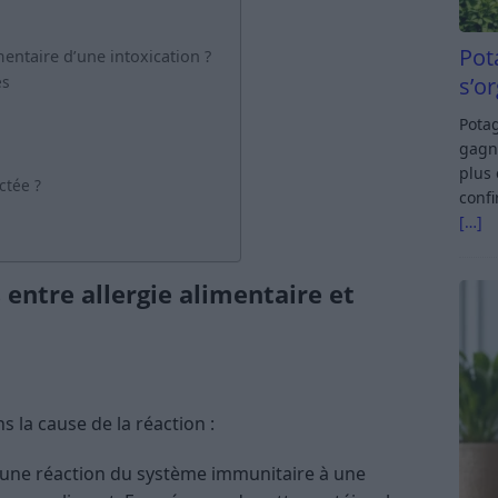
Pot
entaire d’une intoxication ?
s’o
es
Potag
gagn
plus 
ctée ?
confi
[…]
 entre allergie alimentaire et
 la cause de la réaction :
 d’une réaction du système immunitaire à une