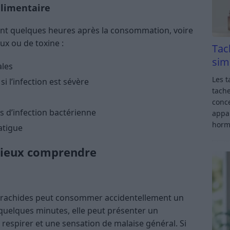
alimentaire
nt quelques heures après la consommation, voire
eux ou de toxine :
Tac
sim
les
Les t
i l’infection est sévère
tache
conce
as d’infection bactérienne
appar
horm
atigue
mieux comprendre
 arachides peut consommer accidentellement un
quelques minutes, elle peut présenter un
 respirer et une sensation de malaise général. Si