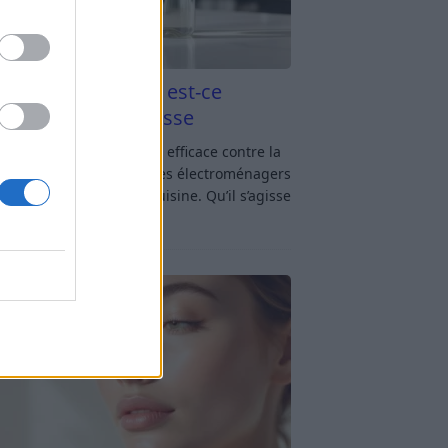
aigre blanc et four est-ce
icace contre la graisse
gre blanc et four : est-ce efficace contre la
se ? Le four fait partie des électroménagers
lus sollicités dans une cuisine. Qu’il s’agisse
réparer un gratin, de
[…]