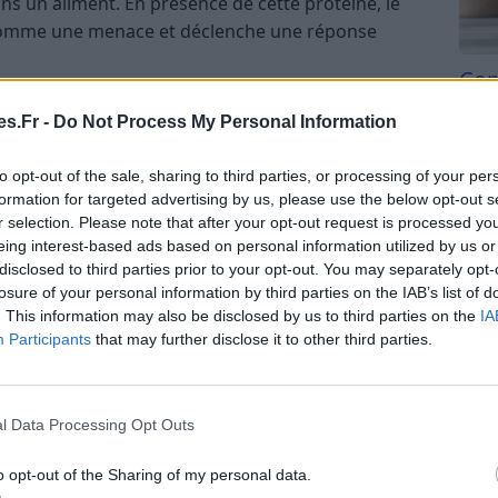
ns un aliment. En présence de cette protéine, le
nt comme une menace et déclenche une réponse
Com
 est causée par la consommation d’aliments
san
gènes (bactéries, virus, parasites) ou par la
s.Fr -
Do Not Process My Personal Information
Tri d
ar ces agents. Le corps réagit aux substances
beauc
ux, sans intervention du système immunitaire
to opt-out of the sale, sharing to third parties, or processing of your per
du l
formation for targeted advertising by us, please use the below opt-out s
compl
r selection. Please note that after your opt-out request is processed y
astu
eing interest-based ads based on personal information utilized by us or
disclosed to third parties prior to your opt-out. You may separately opt-
losure of your personal information by third parties on the IAB’s list of
ans chaque cas diffèrent :
. This information may also be disclosed by us to third parties on the
IA
Participants
that may further disclose it to other third parties.
on immunitaire hypersensible. Lors de la première
ire produit des anticorps appelés IgE. Lors de
orps reconnaissent l’allergène et déclenchent la
l Data Processing Opt Outs
ques comme l’histamine, provoquant les
o opt-out of the Sharing of my personal data.
gestion de toxines ou de micro-organismes qui