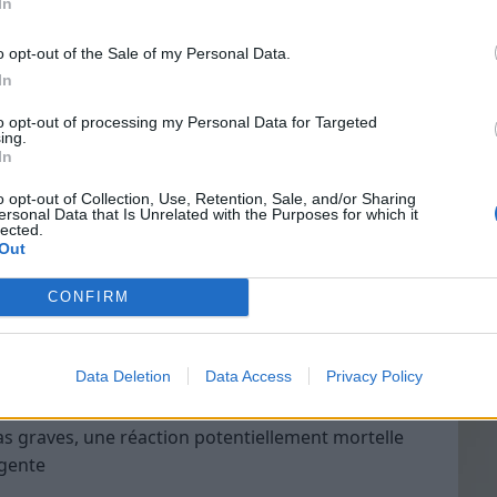
In
ellules ou perturbent le fonctionnement normal
t pas liée à une réponse immunitaire spécifique,
o opt-out of the Sale of my Personal Data.
 infectieux.
In
Vin
to opt-out of processing my Personal Data for Targeted
eff
tiques
ing.
In
Vinai
ntaire
grais
o opt-out of Collection, Use, Retention, Sale, and/or Sharing
ersonal Data that Is Unrelated with the Purposes for which it
les p
éralement rapidement après la consommation de
lected.
de p
Out
CONFIRM
flements du visage, des lèvres, de la langue ou de
on d’étouffement
Data Deletion
Data Access
Privacy Policy
, vomissements ou diarrhée
s graves, une réaction potentiellement mortelle
rgente