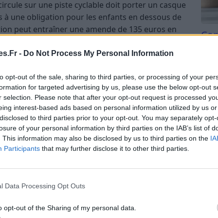
circule sur une piste cyclable doit porter un casque
 à une obligation pour les enfants en dessous de
ation peut entraîner une amende de 135 euros en
Com
san
s.Fr -
Do Not Process My Personal Information
Tri d
beauc
to opt-out of the sale, sharing to third parties, or processing of your per
lité réduite, l’éclairage est essentiel pour que la
du l
formation for targeted advertising by us, please use the below opt-out s
 usagers de la route. La réglementation impose
compl
r selection. Please note that after your opt-out request is processed y
astu
e avant blanc ou jaune et d’un feu arrière rouge,
eing interest-based ads based on personal information utilized by us or
disclosed to third parties prior to your opt-out. You may separately opt-
losure of your personal information by third parties on the IAB’s list of
. This information may also be disclosed by us to third parties on the
IA
une, fixé solidement à l’avant de la trottinette, et
Participants
that may further disclose it to other third parties.
ation dans des conditions de faible visibilité.
acé à l’arrière, et allumé en même temps que l’avant
hicule.
l Data Processing Opt Outs
rée, une trottinette sans éclairage peut être
o opt-out of the Sharing of my personal data.
une verbalisation.