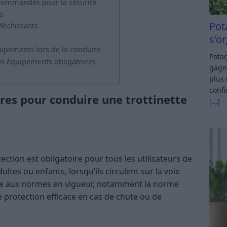
commandés pour la sécurité
es
Pot
fléchissants
s’o
uipements lors de la conduite
Potag
es équipements obligatoires
gagn
plus 
confi
res pour conduire une trottinette
[…]
ction est obligatoire pour tous les utilisateurs de
dultes ou enfants, lorsqu’ils circulent sur la voie
me aux normes en vigueur, notamment la norme
protection efficace en cas de chute ou de