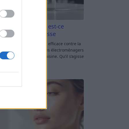
aigre blanc et four est-ce
icace contre la graisse
gre blanc et four : est-ce efficace contre la
se ? Le four fait partie des électroménagers
lus sollicités dans une cuisine. Qu’il s’agisse
réparer un gratin, de
[…]