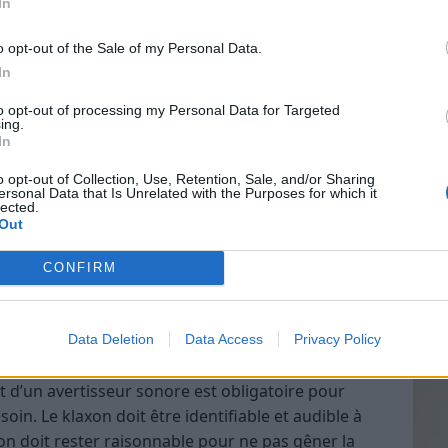
In
o opt-out of the Sale of my Personal Data.
In
ttinettes électriques doivent également disposer de
Vin
s, souvent situés sur la roue, le corps ou la plaque
to opt-out of processing my Personal Data for Targeted
eff
ing.
res usagers de mieux repérer la trottinette dans
In
Vinai
grais
o opt-out of Collection, Use, Retention, Sale, and/or Sharing
ersonal Data that Is Unrelated with the Purposes for which it
les p
nformes à la norme NF EN 13356.
lected.
de p
Out
anière à être visibles de tous les côtés.
CONFIRM
éflecteurs latéraux et à l’arrière augmente
 déplacements nocturnes.
Data Deletion
Data Access
Privacy Policy
t d’un avertisseur sonore est obligatoire pour
oin. Le klaxon doit être identifiable et audible à
ion doit rester raisonnable pour ne pas gêner la