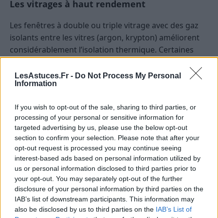
Les vitrages à haut rendement
Les fenêtres à double ou triple vitrage avec des gaz
isolants entre les vitres (argon, krypton) améliorent
considérablement l’isolation thermique. Certaines
fenêtres intègrent également des traitements à faible
émission (Low-E) pour réduire la déperdition de
LesAstuces.Fr -
Do Not Process My Personal
Information
chaleur.
Les portes et toitures isolantes
If you wish to opt-out of the sale, sharing to third parties, or
processing of your personal or sensitive information for
targeted advertising by us, please use the below opt-out
Une porte d’entrée bien isolée et une toiture
section to confirm your selection. Please note that after your
performante contribuent à minimiser les pertes
opt-out request is processed you may continue seeing
thermiques. L’ajout d’un isolant dans la toiture,
interest-based ads based on personal information utilized by
notamment dans les combles, est souvent un
us or personal information disclosed to third parties prior to
investissement rentable, car la chaleur s’échappe
your opt-out. You may separately opt-out of the further
majoritairement par le toit.
disclosure of your personal information by third parties on the
IAB’s list of downstream participants. This information may
also be disclosed by us to third parties on the
IAB’s List of
Les systèmes de ventilation et de