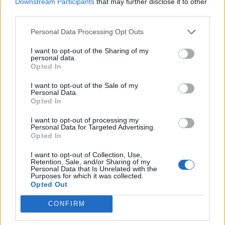
Downstream Participants
that may further disclose it to other
gestion de l’air
third parties.
Une bonne ventilation permet de préserver la qualité
Personal Data Processing Opt Outs
de l’air intérieur tout en évitant les déperditions
I want to opt-out of the Sharing of my
thermiques.
personal data.
Opted In
Les ventilations mécaniques contrôlées
I want to opt-out of the Sale of my
(VMC) double flux
Personal Data.
Opted In
Les VMC double flux récupèrent la chaleur de l’air
I want to opt-out of processing my
vicié extrait pour préchauffer l’air entrant, limitant
Personal Data for Targeted Advertising.
Opted In
ainsi la perte thermique. Elles sont essentielles dans
une démarche d’éco-construction.
I want to opt-out of Collection, Use,
Retention, Sale, and/or Sharing of my
Personal Data that Is Unrelated with the
Les capteurs solaires thermiques pour le
Purposes for which it was collected.
chauffage de l’eau
Opted Out
CONFIRM
Les capteurs solaires thermiques captent la chaleur
du soleil pour produire de l’eau chaude sanitaire ou