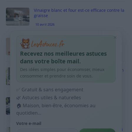
Vinaigre blanc et four est-ce efficace contre la
graisse
10 avril 2026
×
Taches pigmentaires : routine simple +
habitudes qui aident
Recevez nos meilleures astuces
9 avril 2026
dans votre boîte mail.
Des idées simples pour économiser, mieux
Produits ménagers : comment économiser en
courses sans acheter 10 sprays
consommer et prendre soin de vous.
9 avril 2026
✅ Gratuit & sans engagement
🌿 Astuces utiles & naturelles
Budget mensuel : méthode rapide pour
répartir son salaire dès le jour de paie
🏠 Maison, bien-être, économies au
quotidien...
9 avril 2026
Votre e-mail
Sport 10 minutes par jour est-ce utile et quoi