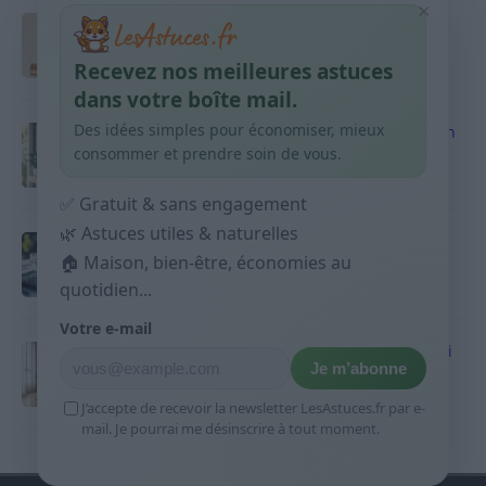
×
Taches pigmentaires : routine simple +
habitudes qui aident
Recevez nos meilleures astuces
9 avril 2026
dans votre boîte mail.
Des idées simples pour économiser, mieux
Produits ménagers : comment économiser en
courses sans acheter 10 sprays
consommer et prendre soin de vous.
9 avril 2026
✅ Gratuit & sans engagement
🌿 Astuces utiles & naturelles
Budget mensuel : méthode rapide pour
répartir son salaire dès le jour de paie
🏠 Maison, bien-être, économies au
quotidien...
9 avril 2026
Votre e-mail
Sport 10 minutes par jour est-ce utile et quoi
Je m’abonne
faire
9 avril 2026
J’accepte de recevoir la newsletter LesAstuces.fr par e-
mail. Je pourrai me désinscrire à tout moment.