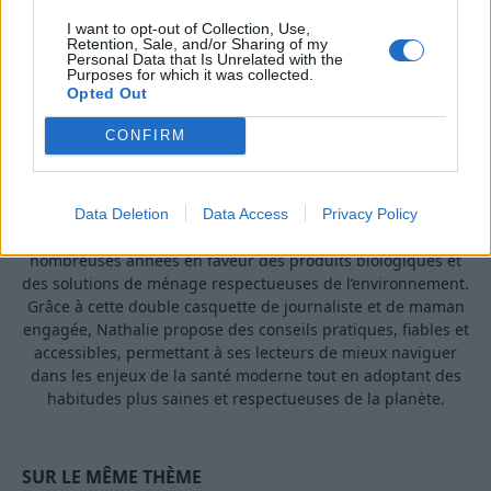
I want to opt-out of Collection, Use,
Retention, Sale, and/or Sharing of my
Personal Data that Is Unrelated with the
Purposes for which it was collected.
Opted Out
A propos Nathalie Leclerc
2950 Articles
CONFIRM
Nathalie Leclerc est une journaliste spécialisée en santé et
médecine. Mère de deux enfants, elle allie une solide
expertise journalistique à une expérience concrète de la
santé familiale et de la nutrition. Fervente adepte d’un mode
Data Deletion
Data Access
Privacy Policy
de vie sain, écologique et durable, elle s’engage depuis de
nombreuses années en faveur des produits biologiques et
des solutions de ménage respectueuses de l’environnement.
Grâce à cette double casquette de journaliste et de maman
engagée, Nathalie propose des conseils pratiques, fiables et
accessibles, permettant à ses lecteurs de mieux naviguer
dans les enjeux de la santé moderne tout en adoptant des
habitudes plus saines et respectueuses de la planète.
SUR LE MÊME THÈME