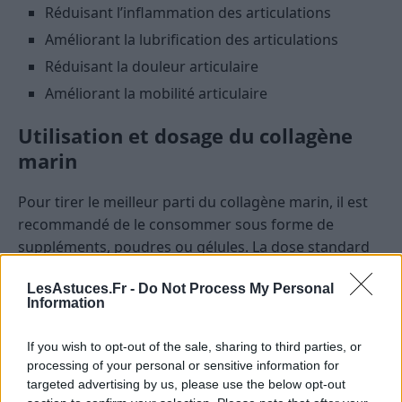
Réduisant l’inflammation des articulations
Améliorant la lubrification des articulations
Réduisant la douleur articulaire
Améliorant la mobilité articulaire
Utilisation et dosage du collagène
marin
Pour tirer le meilleur parti du collagène marin, il est
recommandé de le consommer sous forme de
suppléments, poudres ou gélules. La dose standard
varie entre 2,5 et 10 grammes par jour.
LesAstuces.Fr -
Do Not Process My Personal
Information
Comment choisir un supplément de
collagène marin?
If you wish to opt-out of the sale, sharing to third parties, or
processing of your personal or sensitive information for
Pureté et Source
: Optez pour un collagène issu
targeted advertising by us, please use the below opt-out
de sources durables et sans contaminants.