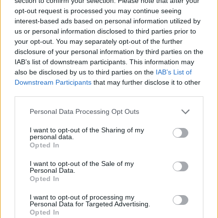
section to confirm your selection. Please note that after your
Type de Collagène
: Privilégiez le Type I pour les
opt-out request is processed you may continue seeing
avantages liés à la peau.
interest-based ads based on personal information utilized by
us or personal information disclosed to third parties prior to
Conclusion
your opt-out. You may separately opt-out of the further
disclosure of your personal information by third parties on the
IAB’s list of downstream participants. This information may
Le collagène marin représente une solution naturelle
also be disclosed by us to third parties on the
IAB’s List of
et efficace pour améliorer votre santé et votre
Downstream Participants
that may further disclose it to other
beauté. Ses multiples bienfaits, allant de la santé de la
third parties.
peau à la prévention des maladies, en font un
Personal Data Processing Opt Outs
complément incontournable dans votre routine de
soins.
I want to opt-out of the Sharing of my
personal data.
Opted In
BEAUTÉ
SOIN VISAGE & CORPS
I want to opt-out of the Sale of my
Personal Data.
Opted In
I want to opt-out of processing my
Personal Data for Targeted Advertising.
Opted In