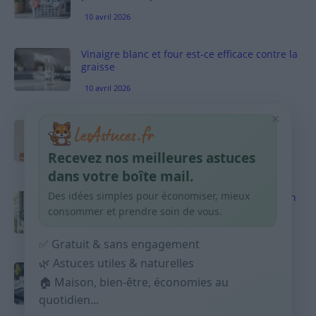
10 avril 2026
Vinaigre blanc et four est-ce efficace contre la
graisse
10 avril 2026
×
Taches pigmentaires : routine simple +
habitudes qui aident
Recevez nos meilleures astuces
9 avril 2026
dans votre boîte mail.
Des idées simples pour économiser, mieux
Produits ménagers : comment économiser en
courses sans acheter 10 sprays
consommer et prendre soin de vous.
9 avril 2026
✅ Gratuit & sans engagement
🌿 Astuces utiles & naturelles
Budget mensuel : méthode rapide pour
répartir son salaire dès le jour de paie
🏠 Maison, bien-être, économies au
quotidien...
9 avril 2026