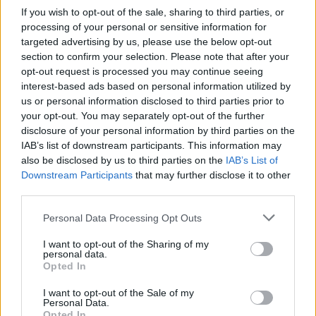
brillance et créer une barrière contre la saleté.
If you wish to opt-out of the sale, sharing to third parties, or
processing of your personal or sensitive information for
Précautions à prendre lors du
targeted advertising by us, please use the below opt-out
section to confirm your selection. Please note that after your
nettoyage
opt-out request is processed you may continue seeing
interest-based ads based on personal information utilized by
Bien que cette méthode soit naturelle et douce, il
us or personal information disclosed to third parties prior to
convient de respecter certaines précautions :
your opt-out. You may separately opt-out of the further
disclosure of your personal information by third parties on the
Ne pas frotter trop vigoureusement pour éviter
IAB’s list of downstream participants. This information may
de rayer la surface en inox.
also be disclosed by us to third parties on the
IAB’s List of
Downstream Participants
that may further disclose it to other
Tester le mélange sur une petite zone peu visible
third parties.
pour s’assurer qu’il n’y ait pas de réaction
indésirable.
Personal Data Processing Opt Outs
Ne pas laisser le citron et le sel poser trop
I want to opt-out of the Sharing of my
personal data.
longtemps pour éviter toute corrosion ou
Opted In
décoloration.
I want to opt-out of the Sale of my
Autres astuces naturelles pour
Personal Data.
Opted In