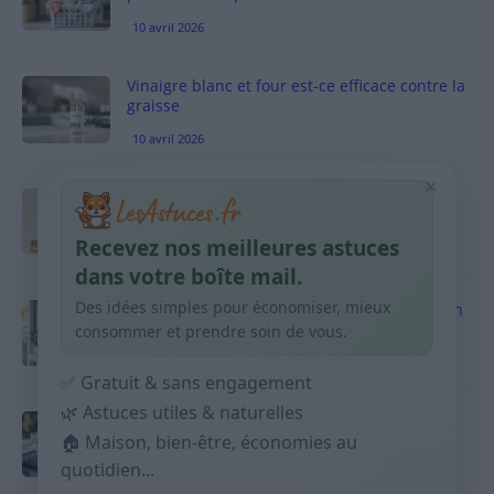
10 avril 2026
Vinaigre blanc et four est-ce efficace contre la
graisse
10 avril 2026
×
Taches pigmentaires : routine simple +
habitudes qui aident
Recevez nos meilleures astuces
9 avril 2026
dans votre boîte mail.
Des idées simples pour économiser, mieux
Produits ménagers : comment économiser en
courses sans acheter 10 sprays
consommer et prendre soin de vous.
9 avril 2026
✅ Gratuit & sans engagement
🌿 Astuces utiles & naturelles
Budget mensuel : méthode rapide pour
répartir son salaire dès le jour de paie
🏠 Maison, bien-être, économies au
quotidien...
9 avril 2026