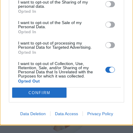
I want to opt-out of the Sharing of my
pour d’autres.
personal data.
Opted In
Si les symptômes persistent, n’hésitez pas à consulter
I want to opt-out of the Sale of my
un professionnel de la santé.
Personal Data.
Opted In
Au final, la prévention reste la clé : prendre soin de
I want to opt-out of processing my
soi, s’hydrater régulièrement et maintenir une bonne
Personal Data for Targeted Advertising.
hygiène buccale sont autant de gestes simples qui
Opted In
vous aideront à garder le sourire, même en hiver !
I want to opt-out of Collection, Use,
Retention, Sale, and/or Sharing of my
Personal Data that Is Unrelated with the
ASTUCES
BEAUTÉ
SANTÉ
Purposes for which it was collected.
Opted Out
CONFIRM
Data Deletion
Data Access
Privacy Policy