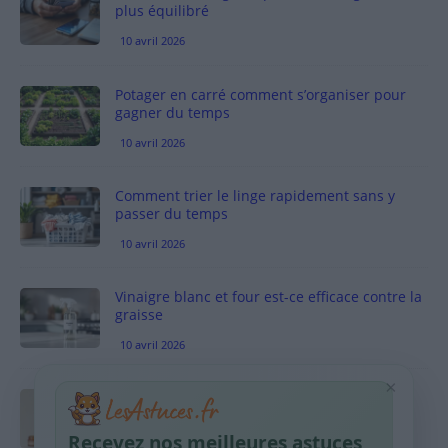
plus équilibré
10 avril 2026
Potager en carré comment s’organiser pour
gagner du temps
10 avril 2026
Comment trier le linge rapidement sans y
passer du temps
10 avril 2026
Vinaigre blanc et four est-ce efficace contre la
graisse
10 avril 2026
×
Taches pigmentaires : routine simple +
habitudes qui aident
Recevez nos meilleures astuces
9 avril 2026