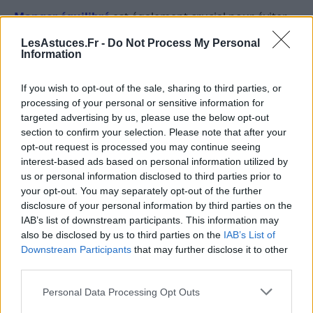
Manger équilibré
est également crucial pour éviter
les carences en vitamines qui peuvent causer ces
LesAstuces.Fr -
Do Not Process My Personal
fissures.
Information
Enfin, maintenez une bonne hygiène buccale en vous
If you wish to opt-out of the sale, sharing to third parties, or
brossant les dents régulièrement et en utilisant du fil
processing of your personal or sensitive information for
dentaire.
targeted advertising by us, please use the below opt-out
section to confirm your selection. Please note that after your
Le dernier mot sur les fissures au
opt-out request is processed you may continue seeing
interest-based ads based on personal information utilized by
coin des lèvres
us or personal information disclosed to third parties prior to
your opt-out. You may separately opt-out of the further
Les fissures au coin des lèvres peuvent être gênantes
disclosure of your personal information by third parties on the
et douloureuses, mais grâce aux précieux remèdes
IAB’s list of downstream participants. This information may
also be disclosed by us to third parties on the
IAB’s List of
de grand-mère, elles ne seront plus qu’un lointain
Downstream Participants
that may further disclose it to other
souvenir.
third parties.
Rappelez-vous que chaque individu est différent et ce
Personal Data Processing Opt Outs
qui fonctionne pour certains peut ne pas fonctionner