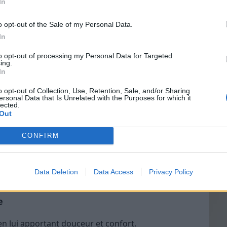
nt et apaisant, idéal pour tous les types de peau.
In
ante, adaptée aux peaux grasses ou à tendance
o opt-out of the Sale of my Personal Data.
In
anti-inflammatoire, pour les peaux sèches ou
Vin
to opt-out of processing my Personal Data for Targeted
eff
ing.
adoucissant et riche en probiotiques bénéfiques
In
Vinai
grais
o opt-out of Collection, Use, Retention, Sale, and/or Sharing
ersonal Data that Is Unrelated with the Purposes for which it
les p
pporter des propriétés spécifiques, en petites
lected.
de p
Out
 la lavande ou le calendula, pour leurs vertus
CONFIRM
soin du visage maison adapté à
Data Deletion
Data Access
Privacy Policy
e
en lui apportant douceur et confort.