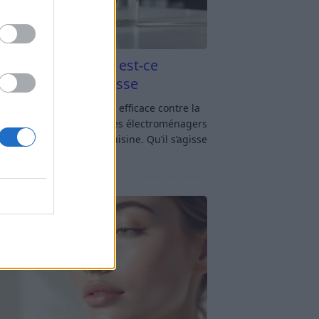
aigre blanc et four est-ce
icace contre la graisse
gre blanc et four : est-ce efficace contre la
se ? Le four fait partie des électroménagers
lus sollicités dans une cuisine. Qu’il s’agisse
réparer un gratin, de
[…]