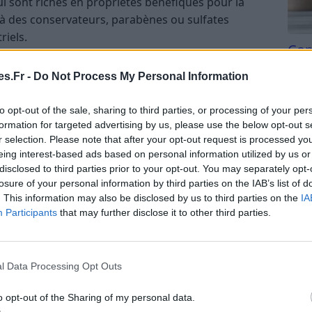
qui sont riches en propriétés bénéfiques pour la
n à des conservateurs, parabènes ou sulfates
riels.
Com
san
s.Fr -
Do Not Process My Personal Information
Tri d
peu coûteux et facilement disponibles dans votre
beauc
to opt-out of the sale, sharing to third parties, or processing of your per
rant vos soins vous-même, vous faites également
du l
formation for targeted advertising by us, please use the below opt-out s
compl
r selection. Please note that after your opt-out request is processed y
astu
eing interest-based ads based on personal information utilized by us or
 votre peau
disclosed to third parties prior to your opt-out. You may separately opt-
losure of your personal information by third parties on the IAB’s list of
ous pouvez ajuster les recettes selon votre type de
. This information may also be disclosed by us to third parties on the
IA
ités, pour obtenir un traitement parfaitement
Participants
that may further disclose it to other third parties.
nables pour des soins du visage
l Data Processing Opt Outs
o opt-out of the Sharing of my personal data.