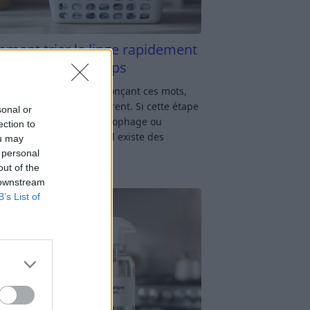
ment trier le linge rapidement
s y passer du temps
u linge : rien qu’en prononçant ces mots,
oup d’entre nous soupirent. Si cette étape
sonal or
avage vous semble chronophage ou
ection to
iquée, rassurez-vous : il existe des
ou may
ces simples
[…]
 personal
out of the
 downstream
B’s List of