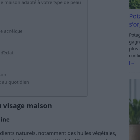
ge maison adapté à votre type de peau
Pot
s’o
ce acnéique
Potag
gagn
plus 
d’éclat
confi
[…]
son
 au quotidien
u visage maison
aine
édients naturels, notamment des huiles végétales,