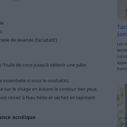
de
Tac
co
sim
elle de lavande (facultatif)
Les t
tache
conce
appar
 l’huile de coco jusqu’à obtenir une pâte
horm
 essentielle si vous le souhaitez.
sur le visage en évitant le contour des yeux.
uis rincez à l’eau tiède et séchez en tapotant
ance acnéique