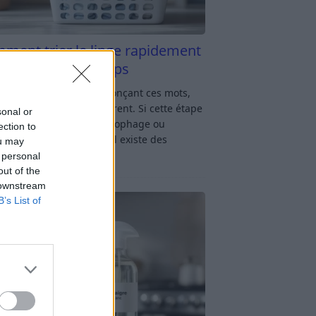
ment trier le linge rapidement
s y passer du temps
u linge : rien qu’en prononçant ces mots,
oup d’entre nous soupirent. Si cette étape
sonal or
avage vous semble chronophage ou
ection to
iquée, rassurez-vous : il existe des
ou may
ces simples
[…]
 personal
out of the
 downstream
B’s List of