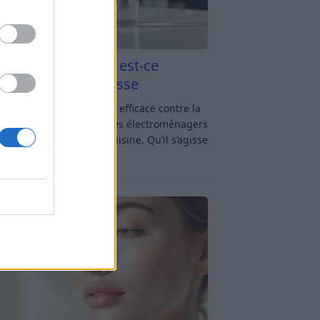
aigre blanc et four est-ce
icace contre la graisse
gre blanc et four : est-ce efficace contre la
se ? Le four fait partie des électroménagers
lus sollicités dans une cuisine. Qu’il s’agisse
réparer un gratin, de
[…]