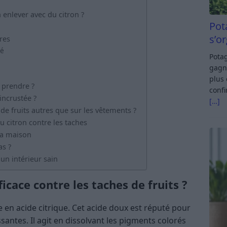
 enlever avec du citron ?
Pot
s’o
res
té
Potag
gagn
plus 
s prendre ?
confi
incrustée ?
[…]
s de fruits autres que sur les vêtements ?
u citron contre les taches
 la maison
as ?
un intérieur sain
ficace contre les taches de fruits ?
e en acide citrique. Cet acide doux est réputé pour
santes. Il agit en dissolvant les pigments colorés