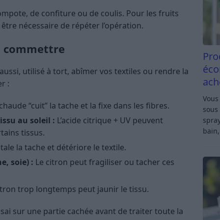
compote, de confiture ou de coulis. Pour les fruits
t être nécessaire de répéter l’opération.
as commettre
Pro
éco
t aussi, utilisé à tort, abîmer vos textiles ou rendre la
ach
r :
Vous 
chaude “cuit” la tache et la fixe dans les fibres.
sous 
issu au soleil :
L’acide citrique + UV peuvent
spray
bain,
ains tissus.
tale la tache et détériore le textile.
e, soie) :
Le citron peut fragiliser ou tacher ces
tron trop longtemps peut jaunir le tissu.
essai sur une partie cachée avant de traiter toute la