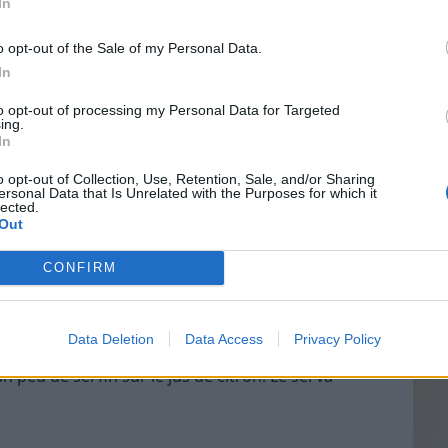
In
t de fruit avec un papier absorbant ou un chiffon
 étaler la tache.
o opt-out of the Sale of my Personal Data.
In
air libre.
Vin
to opt-out of processing my Personal Data for Targeted
eff
ing.
In
Vinai
 sous un filet d’eau froide pour diluer le
grais
o opt-out of Collection, Use, Retention, Sale, and/or Sharing
de, qui fixe les taches organiques !
ersonal Data that Is Unrelated with the Purposes for which it
les p
lected.
de p
Out
CONFIRM
-le et appliquez quelques gouttes de jus
s fragiles, diluez le jus avec un peu d’eau.
Data Deletion
Data Access
Privacy Policy
 l’intensité de la tache.
 peu de sel fin sur le jus de citron. Le sel va