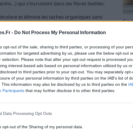
nins…) qui s’incrustent dans les fibres textiles.
décolore et élimine les taches organiques sans
Com
es agressifs.
san
s.Fr -
Do Not Process My Personal Information
sodoriser le tissu.
Tri d
es :
Coton, lin, certains synthétiques… mais
beauc
to opt-out of the sale, sharing to third parties, or processing of your per
 tissus délicats.
du l
formation for targeted advertising by us, please use the below opt-out s
compl
r selection. Please note that after your opt-out request is processed y
, et généralement déjà présent dans la cuisine.
astu
eing interest-based ads based on personal information utilized by us or
 procéder étape par étape.
disclosed to third parties prior to your opt-out. You may separately opt-
losure of your personal information by third parties on the IAB’s list of
ne tache de fruit avec du citron
. This information may also be disclosed by us to third parties on the
IA
Participants
that may further disclose it to other third parties.
sur le tissu, plus elle s’incruste. Que ce soit une
l Data Processing Opt Outs
t-shirt ou une tâche de mûre sur une nappe,
o opt-out of the Sharing of my personal data.