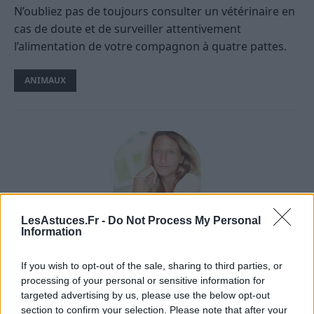
N’oubliez pas de toujours consulter un vétérinaire en
cas de doute et de surveiller attentivement
l’alimentation de votre compagnon à quatre pattes.
ANIMAUX
LesAstuces.Fr -
Do Not Process My Personal
Information
A propos Nathalie Leclerc
2950 Articles
If you wish to opt-out of the sale, sharing to third parties, or
Nathalie Leclerc est une journaliste spécialisée en santé et
processing of your personal or sensitive information for
médecine. Mère de deux enfants, elle allie une solide
targeted advertising by us, please use the below opt-out
expertise journalistique à une expérience concrète de la
section to confirm your selection. Please note that after your