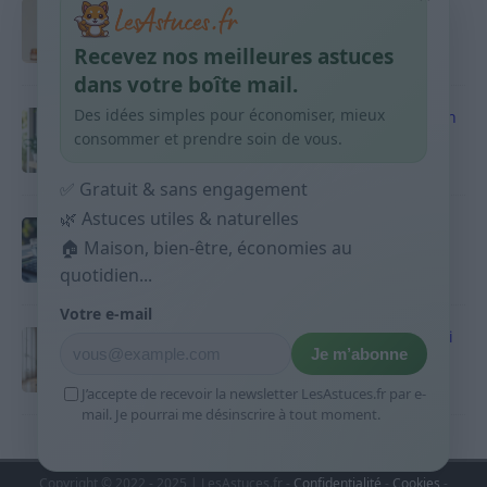
Taches pigmentaires : routine simple +
habitudes qui aident
Recevez nos meilleures astuces
9 avril 2026
dans votre boîte mail.
Des idées simples pour économiser, mieux
Produits ménagers : comment économiser en
courses sans acheter 10 sprays
consommer et prendre soin de vous.
9 avril 2026
✅ Gratuit & sans engagement
🌿 Astuces utiles & naturelles
Budget mensuel : méthode rapide pour
répartir son salaire dès le jour de paie
🏠 Maison, bien-être, économies au
quotidien...
9 avril 2026
Votre e-mail
Sport 10 minutes par jour est-ce utile et quoi
Je m’abonne
faire
9 avril 2026
J’accepte de recevoir la newsletter LesAstuces.fr par e-
mail. Je pourrai me désinscrire à tout moment.
Copyright © 2022 - 2025 | LesAstuces.fr -
Confidentialité
-
Cookies
-