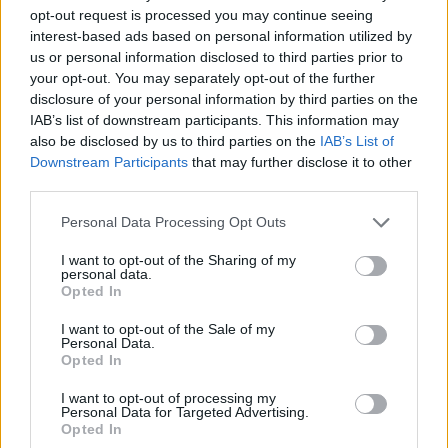
santé familiale et de la nutrition. Fervente adepte d’un mode
opt-out request is processed you may continue seeing
de vie sain, écologique et durable, elle s’engage depuis de
interest-based ads based on personal information utilized by
nombreuses années en faveur des produits biologiques et
us or personal information disclosed to third parties prior to
des solutions de ménage respectueuses de l’environnement.
your opt-out. You may separately opt-out of the further
Grâce à cette double casquette de journaliste et de maman
disclosure of your personal information by third parties on the
engagée, Nathalie propose des conseils pratiques, fiables et
IAB’s list of downstream participants. This information may
accessibles, permettant à ses lecteurs de mieux naviguer
also be disclosed by us to third parties on the
IAB’s List of
dans les enjeux de la santé moderne tout en adoptant des
Downstream Participants
that may further disclose it to other
habitudes plus saines et respectueuses de la planète.
third parties.
Personal Data Processing Opt Outs
SUR LE MÊME THÈME
I want to opt-out of the Sharing of my
personal data.
Pourquoi certains animaux deviennent
Opted In
agressifs sans raison
I want to opt-out of the Sale of my
22 décembre 2025
Nathalie Leclerc
Personal Data.
Opted In
Ce que veut dire votre chien quand il vous
I want to opt-out of processing my
lèche les pieds
Personal Data for Targeted Advertising.
Opted In
3 décembre 2025
Nathalie Leclerc