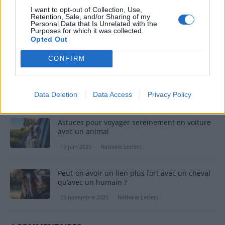
I want to opt-out of Collection, Use,
Retention, Sale, and/or Sharing of my
Comment vous pouvez aider : Soutenir les
Personal Data that Is Unrelated with the
refuges et associations
Purposes for which it was collected.
Opted Out
27 août 2023
Nathalie Leclerc
CONFIRM
Comment occuper un chien en appartement
toute la journée ?
Data Deletion
Data Access
Privacy Policy
2 septembre 2025
Nathalie Leclerc
Astuces pour voyager sereinement en voiture
avec un animal
19 juin 2025
Nathalie Leclerc
Peut-on avoir un lien plus fort avec un cheval
qu’avec un humain ?
23 novembre 2025
Nathalie Leclerc