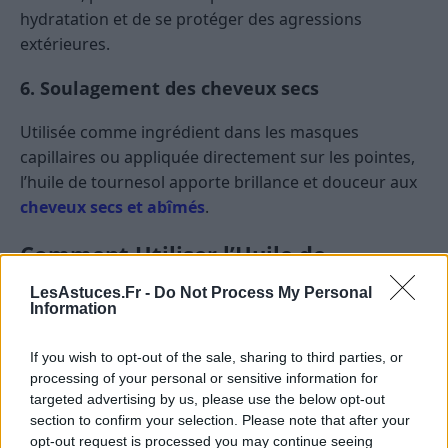
hydratation et de se protéger des agressions
extérieures.
6. Soulagement des cheveux secs
Utilisée comme ingrédient dans les masques
capillaires ou appliquée directement sur les pointes,
l’huile de tournesol apporte brillance et douceur aux
cheveux secs et abîmés
.
Comment Utiliser l’Huile de
Tournesol en cuisine
LesAstuces.Fr -
Do Not Process My Personal
Information
L’huile de tournesol, avec son goût neutre et sa
polyvalence, est un indispensable en cuisine. Qu’il
If you wish to opt-out of the sale, sharing to third parties, or
s’agisse de friture, d’assaisonnement ou de pâtisserie,
processing of your personal or sensitive information for
targeted advertising by us, please use the below opt-out
voici comment en tirer le meilleur parti.
section to confirm your selection. Please note that after your
opt-out request is processed you may continue seeing
Friture : L’Alliée du Croustillant