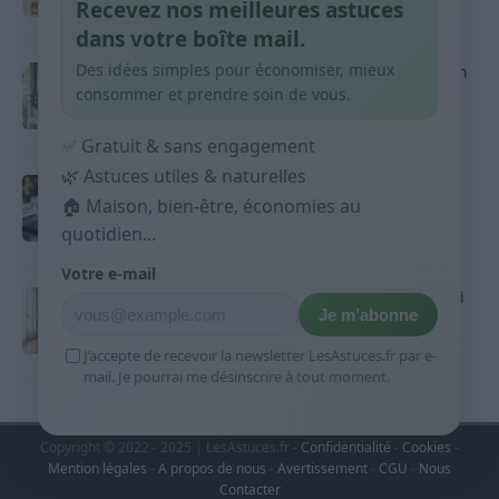
Recevez nos meilleures astuces
9 avril 2026
dans votre boîte mail.
Des idées simples pour économiser, mieux
Produits ménagers : comment économiser en
courses sans acheter 10 sprays
consommer et prendre soin de vous.
9 avril 2026
✅ Gratuit & sans engagement
🌿 Astuces utiles & naturelles
Budget mensuel : méthode rapide pour
🏠 Maison, bien-être, économies au
répartir son salaire dès le jour de paie
quotidien...
9 avril 2026
Votre e-mail
Sport 10 minutes par jour est-ce utile et quoi
Je m’abonne
faire
9 avril 2026
J’accepte de recevoir la newsletter LesAstuces.fr par e-
mail. Je pourrai me désinscrire à tout moment.
Copyright © 2022 - 2025 | LesAstuces.fr -
Confidentialité
-
Cookies
-
Mention légales
-
A propos de nous
-
Avertissement
-
CGU
-
Nous
Contacter