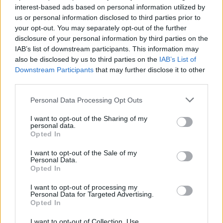
interest-based ads based on personal information utilized by
us or personal information disclosed to third parties prior to
your opt-out. You may separately opt-out of the further
disclosure of your personal information by third parties on the
IAB’s list of downstream participants. This information may
also be disclosed by us to third parties on the
IAB’s List of
Downstream Participants
that may further disclose it to other
third parties.
Personal Data Processing Opt Outs
I want to opt-out of the Sharing of my
personal data.
Opted In
Température stable
: L’huile de tournesol
I want to opt-out of the Sale of my
Personal Data.
possède un point de fumée élevé, la rendant
Opted In
idéale pour la friture. Elle garantit une cuisson
homogène, pour des aliments croustillants et
I want to opt-out of processing my
Personal Data for Targeted Advertising.
dorés.
Opted In
Usage multiple
: Contrairement à certaines
I want to opt-out of Collection, Use,