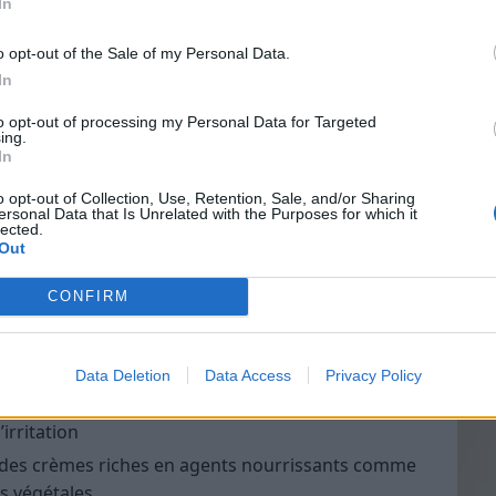
In
sement, une nouvelle philosophie consiste à
o opt-out of the Sale of my Personal Data.
e la vie. Cette approche encourage à valoriser ses
In
e acquise avec le temps. Elle s’appuie aussi sur
Vin
dre de sa beauté, mais simplement changer de
to opt-out of processing my Personal Data for Targeted
eff
ing.
In
Vinai
es rides naturelles tout en les
grais
o opt-out of Collection, Use, Retention, Sale, and/or Sharing
ersonal Data that Is Unrelated with the Purposes for which it
les p
lected.
de p
Out
daptée
CONFIRM
aintenir un aspect lumineux, il est essentiel
 à son âge et à son type de peau. Cela inclut
Data Deletion
Data Access
Privacy Policy
irritation
 des crèmes riches en agents nourrissants comme
es végétales