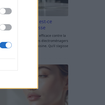
aigre blanc et four est-ce
icace contre la graisse
gre blanc et four : est-ce efficace contre la
se ? Le four fait partie des électroménagers
lus sollicités dans une cuisine. Qu’il s’agisse
réparer un gratin, de
[…]