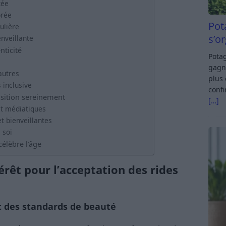
tée
brée
Pot
ulière
s’o
enveillante
nticité
Potag
gagn
autres
plus 
 inclusive
confi
nsition sereinement
[…]
et médiatiques
t bienveillantes
 soi
célèbre l’âge
érêt pour l’acceptation des rides
t des standards de beauté