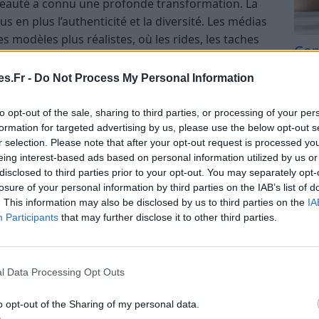
a beauté a connu une profonde transformation. La
s en plus l’authenticité et la diversité. Les médias
s modèles plus réalistes, où les rides, les taches
Com
ne sont plus considérées comme des défauts, mais
san
esse. La représentation des femmes et des
s.Fr -
Do Not Process My Personal Information
également, montrant des visages plus naturels,
Tri d
beauc
to opt-out of the sale, sharing to third parties, or processing of your per
du l
formation for targeted advertising by us, please use the below opt-out s
actère éphémère des interventions
compl
r selection. Please note that after your opt-out request is processed y
astu
eing interest-based ads based on personal information utilized by us or
disclosed to third parties prior to your opt-out. You may separately opt-
losure of your personal information by third parties on the IAB’s list of
es injections de botox ou les liftings, peuvent
. This information may also be disclosed by us to third parties on the
IA
comportent aussi des risques et des coûts
Participants
that may further disclose it to other third parties.
nes réalisent que ces solutions ne permettent pas
e sereine. La popularité croissante des approches
oins de la peau doux témoigne d’un désir de vivre
l Data Processing Opt Outs
urir à des procédés invasifs.
o opt-out of the Sharing of my personal data.
 acceptance positive