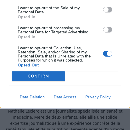
Si vous avez des poux, il est préférable d’utiliser un
I want to opt-out of the Sale of my
traitement médicamenteux ou un traitement naturel
Personal Data.
Opted In
plus efficace, comme l’huile de coco ou l’ail.
I want to opt-out of processing my
Personal Data for Targeted Advertising.
ASTUCES
Opted In
I want to opt-out of Collection, Use,
Retention, Sale, and/or Sharing of my
Personal Data that Is Unrelated with the
Purposes for which it was collected.
Opted Out
CONFIRM
Data Deletion
Data Access
Privacy Policy
A propos Nathalie Leclerc
2950 Articles
Nathalie Leclerc est une journaliste spécialisée en santé et
médecine. Mère de deux enfants, elle allie une solide
expertise journalistique à une expérience concrète de la
santé familiale et de la nutrition. Fervente adepte d’un mode