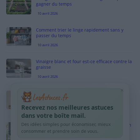
gagner du temps
10 avril 2026
Comment trier le linge rapidement sans y
passer du temps
10 avril 2026
Vinaigre blanc et four est-ce efficace contre la
graisse
10 avril 2026
×
Taches pigmentaires : routine simple +
habitudes qui aident
Recevez nos meilleures astuces
9 avril 2026
dans votre boîte mail.
Des idées simples pour économiser, mieux
Produits ménagers : comment économiser en
courses sans acheter 10 sprays
consommer et prendre soin de vous.
9 avril 2026