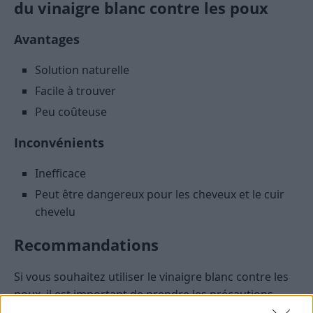
du vinaigre blanc contre les poux
Avantages
Solution naturelle
Facile à trouver
Peu coûteuse
Inconvénients
Inefficace
Peut être dangereux pour les cheveux et le cuir
chevelu
Recommandations
Si vous souhaitez utiliser le vinaigre blanc contre les
poux, il est important de prendre les précautions
suivantes :