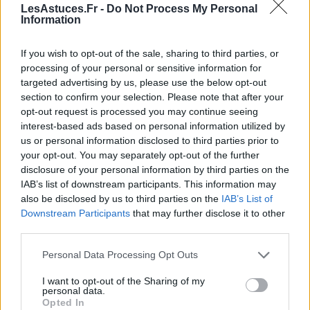
LesAstuces.Fr -
Do Not Process My Personal
Information
Diluez le vinaigre blanc avec de l’eau dans un
rapport de 1:1
If you wish to opt-out of the sale, sharing to third parties, or
Ne laissez pas le vinaigre blanc agir plus de 30
processing of your personal or sensitive information for
targeted advertising by us, please use the below opt-out
minutes
section to confirm your selection. Please note that after your
Rincez abondamment les cheveux après
opt-out request is processed you may continue seeing
utilisation
interest-based ads based on personal information utilized by
us or personal information disclosed to third parties prior to
Si vous observez des irritations du cuir chevelu,
your opt-out. You may separately opt-out of the further
disclosure of your personal information by third parties on the
arrêtez immédiatement l’utilisation du vinaigre blanc.
IAB’s list of downstream participants. This information may
also be disclosed by us to third parties on the
IAB’s List of
Conclusion
Downstream Participants
that may further disclose it to other
third parties.
Le vinaigre blanc est une solution naturelle souvent
recommandée pour traiter les poux. Cependant, les
Personal Data Processing Opt Outs
études scientifiques montrent qu’il est inefficace,
I want to opt-out of the Sharing of my
voire dangereux.
personal data.
Opted In