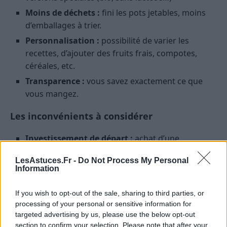
Moins de déchets :
fini les pots jetables, moins
d’emballages à trier.
Personnalisation :
possibilité de varier les
recettes, d’ajouter des fruits frais, compotes,
céréales, etc.
Transparence :
vous savez exactement ce que
vous mangez.
Les inconvénients à considérer
Investissement de départ :
achat d’une
yaourtière (non obligatoire, mais très pratique).
LesAstuces.Fr -
Do Not Process My Personal
Organisation :
il faut anticiper pour ne pas
Information
tomber à court de yaourts, surtout en famille
nombreuse.
If you wish to opt-out of the sale, sharing to third parties, or
processing of your personal or sensitive information for
Temps de préparation et de nettoyage :
même
targeted advertising by us, please use the below opt-out
s’il reste limité, il existe.
section to confirm your selection. Please note that after your