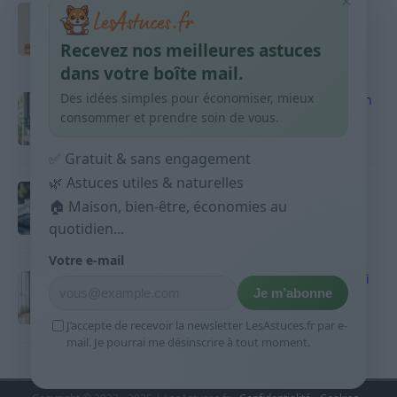
×
Taches pigmentaires : routine simple +
habitudes qui aident
Recevez nos meilleures astuces
9 avril 2026
dans votre boîte mail.
Des idées simples pour économiser, mieux
Produits ménagers : comment économiser en
courses sans acheter 10 sprays
consommer et prendre soin de vous.
9 avril 2026
✅ Gratuit & sans engagement
🌿 Astuces utiles & naturelles
Budget mensuel : méthode rapide pour
🏠 Maison, bien-être, économies au
répartir son salaire dès le jour de paie
quotidien...
9 avril 2026
Votre e-mail
Sport 10 minutes par jour est-ce utile et quoi
Je m’abonne
faire
9 avril 2026
J’accepte de recevoir la newsletter LesAstuces.fr par e-
mail. Je pourrai me désinscrire à tout moment.