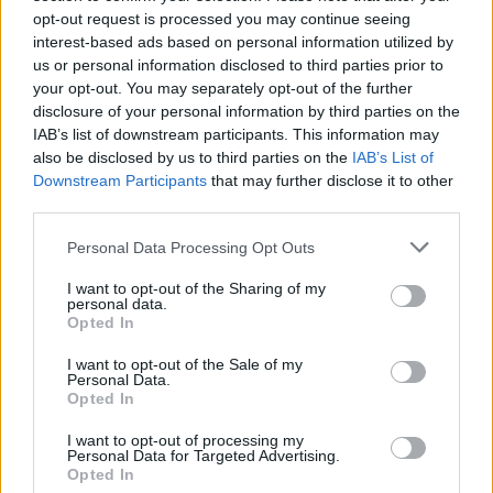
Risque d’échec :
texture trop liquide,
opt-out request is processed you may continue seeing
fermentation insuffisante, surtout lors des
interest-based ads based on personal information utilized by
us or personal information disclosed to third parties prior to
premières tentatives.
your opt-out. You may separately opt-out of the further
disclosure of your personal information by third parties on the
Cas concrets : combien économise-t-
IAB’s list of downstream participants. This information may
on vraiment ?
also be disclosed by us to third parties on the
IAB’s List of
Downstream Participants
that may further disclose it to other
Exemple 1 : une famille de 4 personnes
third parties.
Personal Data Processing Opt Outs
Consommation : 1 yaourt par personne/jour, soit
28 yaourts/semaine
I want to opt-out of the Sharing of my
personal data.
Yaourts industriels (marque) :
0,35 € x 28 = 9,80
Opted In
€/semaine
I want to opt-out of the Sale of my
Yaourts maison :
0,18 € x 28 = 5,04 €/semaine
Personal Data.
Opted In
Économie hebdo :
4,76 € / semaine, soit 247 € par
an
I want to opt-out of processing my
Personal Data for Targeted Advertising.
Opted In
Exemple 2 : couple ou célibataire