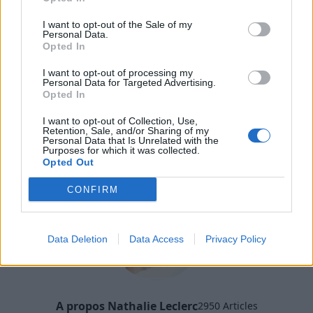
Et si vous souhaitez réaliser d’autres
économies
I want to opt-out of the Sale of my
Personal Data.
d’énergie
, découvrez
7 éco-gestes pour réduire la
Opted In
consommation de votre réfrigérateur
.
I want to opt-out of processing my
Personal Data for Targeted Advertising.
Dites-nous en commentaire si vous avez testé cette
Opted In
méthode de cuisson
, et ce que vous en pensez !
I want to opt-out of Collection, Use,
Retention, Sale, and/or Sharing of my
CUISINE
ELECTRICITÉ
Personal Data that Is Unrelated with the
Purposes for which it was collected.
Opted Out
CONFIRM
Data Deletion
Data Access
Privacy Policy
A propos Nathalie Leclerc
2950 Articles