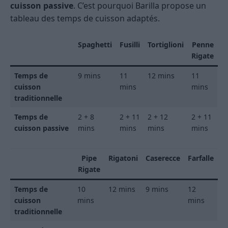
cuisson passive
. C’est pourquoi Barilla propose un
tableau des temps de cuisson adaptés.
Spaghetti
Fusilli
Tortiglioni
Penne
Rigate
Temps de
9 mins
11
12 mins
11
cuisson
mins
mins
traditionnelle
Temps de
2 + 8
2 + 11
2 + 12
2 + 11
cuisson passive
mins
mins
mins
mins
Pipe
Rigatoni
Caserecce
Farfalle
Rigate
Temps de
10
12 mins
9 mins
12
cuisson
mins
mins
traditionnelle