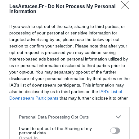
Bonus : je me sens bien de faire un geste pour la
LesAstuces.Fr -
Do Not Process My Personal
Information
planète.”
If you wish to opt-out of the sale, sharing to third parties, or
Émilie, 45 ans, Nantes
: “J’adore cuisiner pour ma
processing of your personal or sensitive information for
famille, et la qualité des aliments est très importante
targeted advertising by us, please use the below opt-out
pour moi. J’ai testé la cuisson passive des pâtes par
section to confirm your selection. Please note that after your
curiosité et j’ai été agréablement surprise de
opt-out request is processed you may continue seeing
constater que les pâtes conservent mieux leur
interest-based ads based on personal information utilized by
texture. Cela fonctionne particulièrement bien pour
us or personal information disclosed to third parties prior to
your opt-out. You may separately opt-out of the further
les salades de pâtes froides.”
disclosure of your personal information by third parties on the
IAB’s list of downstream participants. This information may
Thomas, 37 ans, Paris
: “Je suis toujours à la
also be disclosed by us to third parties on the
IAB’s List of
recherche de méthodes pour cuisiner plus
Downstream Participants
that may further disclose it to other
écologiquement. Quand j’ai découvert la cuisson
third parties.
passive, j’étais ravi. Non seulement c’est efficace, mais
Personal Data Processing Opt Outs
c’est aussi un excellent
sujet de conversation
quand
on a des invités. Ils sont souvent étonnés par la
I want to opt-out of the Sharing of my
personal data.
méthode et le résultat.”
Opted In