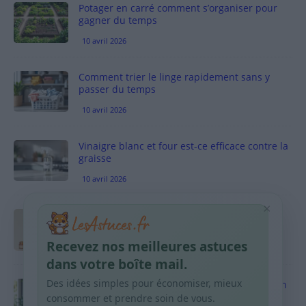
Potager en carré comment s’organiser pour
gagner du temps
10 avril 2026
Comment trier le linge rapidement sans y
passer du temps
10 avril 2026
Vinaigre blanc et four est-ce efficace contre la
graisse
10 avril 2026
×
Taches pigmentaires : routine simple +
habitudes qui aident
Recevez nos meilleures astuces
9 avril 2026
dans votre boîte mail.
Des idées simples pour économiser, mieux
Produits ménagers : comment économiser en
courses sans acheter 10 sprays
consommer et prendre soin de vous.