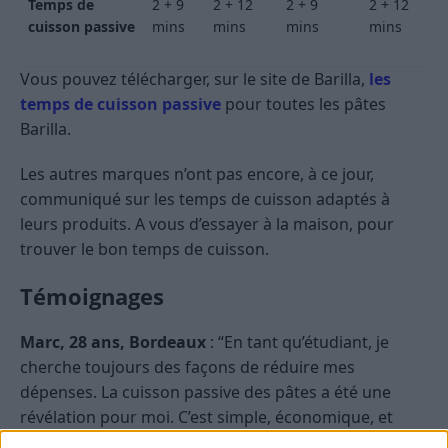
Temps de
2 + 9
2 + 12
2 + 9
2 + 12
cuisson passive
mins
mins
mins
mins
Vous pouvez télécharger, sur le site de Barilla,
les
temps de cuisson passive
pour toutes les pâtes
Barilla.
Les autres marques n’ont pas encore, à ce jour,
communiqué sur les temps de cuisson adaptés à
leurs produits. A vous d’essayer à la maison, pour
trouver le bon temps de cuisson.
Témoignages
Marc, 28 ans, Bordeaux
: “En tant qu’étudiant, je
cherche toujours des façons de réduire mes
dépenses. La cuisson passive des pâtes a été une
révélation pour moi. C’est simple, économique, et
franchement, je ne note aucune différence de goût.