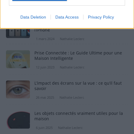
SUR LE MÊME THÈME
Data Deletion
Data Access
Privacy Policy
7 astuces pour économiser la batterie de
l’iPhone
1 mars 2024
Nathalie Leclerc
Prise Connectée : Le Guide Ultime pour une
Maison Intelligente
12 juin 2023
Nathalie Leclerc
L’impact des écrans sur la vue : ce qu’il faut
savoir
26 mai 2025
Nathalie Leclerc
Les objets connectés vraiment utiles pour la
maison
6 juin 2025
Nathalie Leclerc