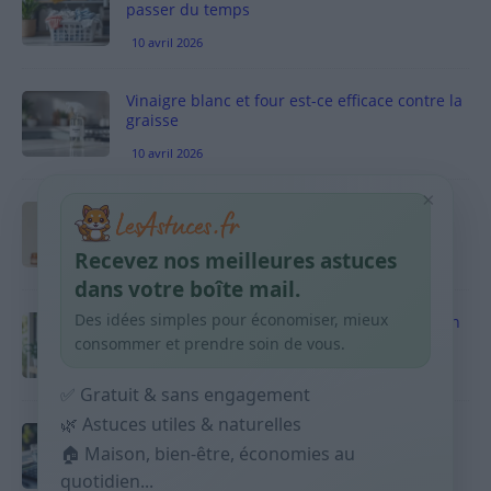
passer du temps
10 avril 2026
Vinaigre blanc et four est-ce efficace contre la
graisse
10 avril 2026
×
Taches pigmentaires : routine simple +
habitudes qui aident
Recevez nos meilleures astuces
9 avril 2026
dans votre boîte mail.
Des idées simples pour économiser, mieux
Produits ménagers : comment économiser en
courses sans acheter 10 sprays
consommer et prendre soin de vous.
9 avril 2026
✅ Gratuit & sans engagement
🌿 Astuces utiles & naturelles
Budget mensuel : méthode rapide pour
🏠 Maison, bien-être, économies au
répartir son salaire dès le jour de paie
quotidien...
9 avril 2026