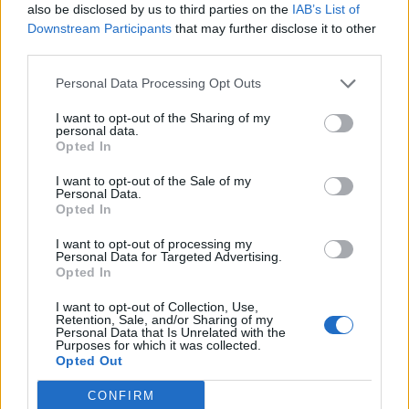
also be disclosed by us to third parties on the
IAB’s List of
Downstream Participants
that may further disclose it to other
third parties.
Personal Data Processing Opt Outs
I want to opt-out of the Sharing of my
personal data.
A propos Nathalie Leclerc
2950 Articles
Opted In
Nathalie Leclerc est une journaliste spécialisée en santé et
I want to opt-out of the Sale of my
médecine. Mère de deux enfants, elle allie une solide
Personal Data.
expertise journalistique à une expérience concrète de la
Opted In
santé familiale et de la nutrition. Fervente adepte d’un mode
de vie sain, écologique et durable, elle s’engage depuis de
I want to opt-out of processing my
Personal Data for Targeted Advertising.
nombreuses années en faveur des produits biologiques et
Opted In
des solutions de ménage respectueuses de l’environnement.
Grâce à cette double casquette de journaliste et de maman
I want to opt-out of Collection, Use,
engagée, Nathalie propose des conseils pratiques, fiables et
Retention, Sale, and/or Sharing of my
Personal Data that Is Unrelated with the
accessibles, permettant à ses lecteurs de mieux naviguer
Purposes for which it was collected.
dans les enjeux de la santé moderne tout en adoptant des
Opted Out
habitudes plus saines et respectueuses de la planète.
CONFIRM