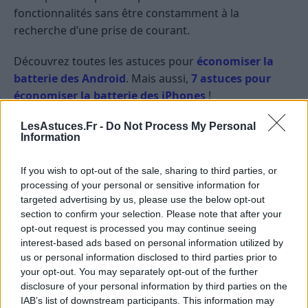
fonctionnalités sans être constamment à la
recherche d’une prise de courant.
Découvrez toutes les astuces pour
économiser la
batterie des Android
. Mais aussi,
7 astuces pour
économiser la batterie des iPhones
!
Parce que, soyons honnêtes, personne n’aime voir ce
LesAstuces.Fr -
Do Not Process My Personal
Information
petit pourcentage de batterie diminuer trop
rapidement. Alors, prenez le temps d’ajuster
If you wish to opt-out of the sale, sharing to third parties, or
quelques paramètres et découvrez comment votre
processing of your personal or sensitive information for
smartphone peut tenir plus longtemps sans
targeted advertising by us, please use the below opt-out
recharge. Bonne économie d’énergie à vous !
section to confirm your selection. Please note that after your
opt-out request is processed you may continue seeing
interest-based ads based on personal information utilized by
HIGH-TECH
us or personal information disclosed to third parties prior to
your opt-out. You may separately opt-out of the further
disclosure of your personal information by third parties on the
IAB’s list of downstream participants. This information may