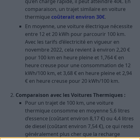
qu’en charge rapide, il peut atteindre 40€. En
comparaison, un trajet similaire en voiture
thermique
coûterait environ 30€​
​.
En moyenne, une voiture électrique nécessite
entre 12 et 20 kWh pour parcourir 100 km.
Avec les tarifs d’électricité en vigueur en
novembre 2022, cela revient à environ 2,20 €
pour 100 km en heure pleine et 1,764 € en
heure creuse pour une consommation de 12
kWh/100 km, et 3,68 € en heure pleine et 2,94
€ en heure creuse pour 20 kWh/100 km​
​.
Comparaison avec les Voitures Thermiques :
Pour un trajet de 100 km, une voiture
thermique consomme en moyenne 5,6 litres
d’essence (coûtant environ 8,17 €) ou 4,4 litres
de diesel (coûtant environ 7,54 €), ce qui reste
généralement plus cher que la recharge