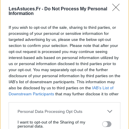
d’une voiture électrique​
​.
LesAstuces.Fr -
Do Not Process My Personal
Information
Optimisation des Coûts de Recharge :
Les propriétaires de voitures électriques
If you wish to opt-out of the sale, sharing to third parties, or
rechargeant à domicile peuvent bénéficier de
processing of your personal or sensitive information for
tarifs réduits pendant les heures creuses, ce
targeted advertising by us, please use the below opt-out
qui réduit considérablement les coûts
section to confirm your selection. Please note that after your
énergétiques. En effet, environ 80% des
opt-out request is processed you may continue seeing
propriétaires de voiture électrique
interest-based ads based on personal information utilized by
us or personal information disclosed to third parties prior to
rechargent leur véhicule à leur domicile, ce
your opt-out. You may separately opt-out of the further
qui leur permet de choisir le moment le plus
disclosure of your personal information by third parties on the
économique pour recharger​
​.
IAB’s list of downstream participants. This information may
also be disclosed by us to third parties on the
IAB’s List of
Autres Coûts de Fonctionnement
Downstream Participants
that may further disclose it to other
third parties.
En plus des coûts de recharge, il convient de prendre
en compte d’autres aspects tels que l’entretien et
Personal Data Processing Opt Outs
l’assurance. Généralement, les voitures électriques
I want to opt-out of the Sharing of my
nécessitent moins d’entretien que les voitures à
personal data.