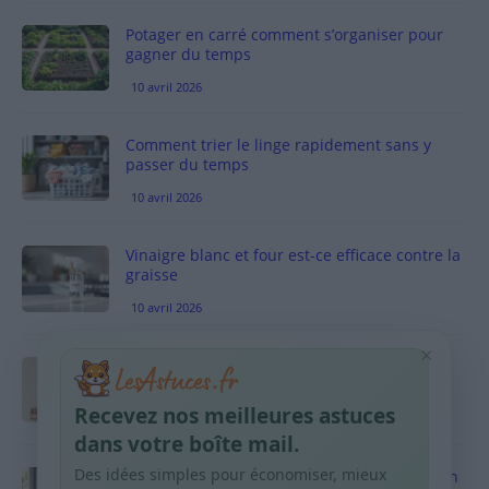
Potager en carré comment s’organiser pour
gagner du temps
10 avril 2026
Comment trier le linge rapidement sans y
passer du temps
10 avril 2026
Vinaigre blanc et four est-ce efficace contre la
graisse
10 avril 2026
×
Taches pigmentaires : routine simple +
habitudes qui aident
Recevez nos meilleures astuces
9 avril 2026
dans votre boîte mail.
Des idées simples pour économiser, mieux
Produits ménagers : comment économiser en