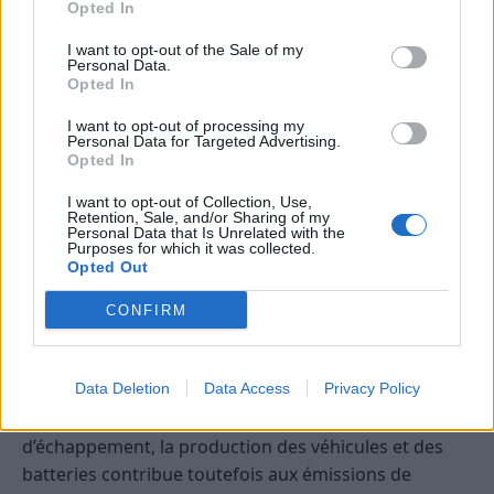
Opted In
combustion en raison de la simplicité de leur moteur
et de l’absence de pièces mécaniques complexes
I want to opt-out of the Sale of my
Personal Data.
comme les boîtes de vitesses ou les systèmes
Opted In
d’échappement. Cela se traduit par des économies
significatives sur le long terme.
I want to opt-out of processing my
Personal Data for Targeted Advertising.
Opted In
Impact Écologique des Voitures
I want to opt-out of Collection, Use,
Électriques
Retention, Sale, and/or Sharing of my
Personal Data that Is Unrelated with the
Purposes for which it was collected.
Comparaison des Émissions
Opted Out
Les voitures électriques (VE) offrent un avantage
CONFIRM
significatif en termes de réduction des émissions
d’échappement par rapport aux véhicules à moteur à
Data Deletion
Data Access
Privacy Policy
combustion interne (ICE) fonctionnant à l’essence ou
au diesel. Bien qu’elles ne produisent pas d’émissions
d’échappement, la production des véhicules et des
batteries contribue toutefois aux émissions de