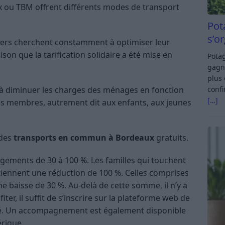
 ou TBM offrent différents modes de transport
Pot
s’o
niers cherchent constamment à optimiser leur
son que la tarification solidaire a été mise en
Potag
gagn
plus 
e à diminuer les charges des ménages en fonction
confi
[…]
 les membres, autrement dit aux enfants, aux jeunes
 des
transports en commun à Bordeaux
gratuits.
llègements de 30 à 100 %. Les familles qui touchent
tiennent une réduction de 100 %. Celles comprises
e baisse de 30 %. Au-delà de cette somme, il n’y a
iter, il suffit de s’inscrire sur la plateforme web de
dé. Un accompagnement est également disponible
rique.