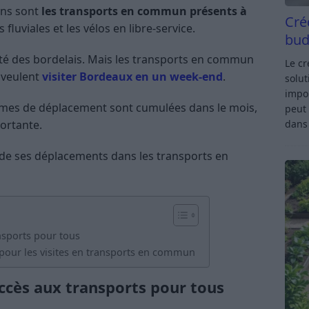
ins sont
les transports en commun présents à
Cré
 fluviales et les vélos en libre-service.
bud
té des bordelais. Mais les transports en commun
Le c
 veulent
visiter Bordeaux en un week-end
.
solut
impor
ermes de déplacement sont cumulées dans le mois,
peut 
ortante.
dan
e ses déplacements dans les transports en
ansports pour tous
pour les visites en transports en commun
 accès aux transports pour tous