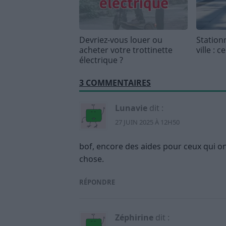
Devriez-vous louer ou
Stationn
acheter votre trottinette
ville : c
électrique ?
3 COMMENTAIRES
Lunavie
dit :
27 JUIN 2025 À 12H50
bof, encore des aides pour ceux qui o
chose.
RÉPONDRE
Zéphirine
dit :