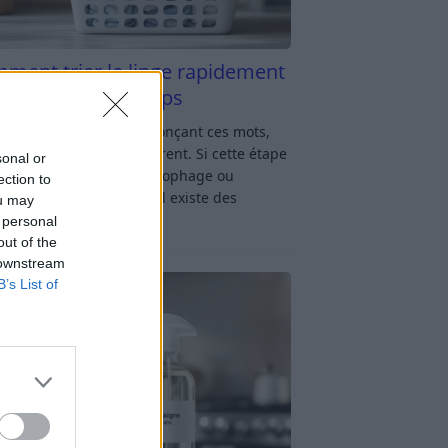
ment trier le linge rapidement
s y passer du temps
u linge : rien qu’en prononçant ces mots,
oup d’entre nous soupirent. Si cette étape
sonal or
avage vous semble chronophage ou
ection to
iquée, rassurez-vous : il existe des
ou may
ces simples
[…]
 personal
out of the
 downstream
B’s List of