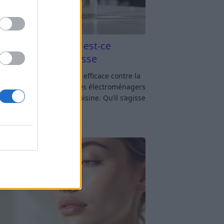
aigre blanc et four est-ce
icace contre la graisse
gre blanc et four : est-ce efficace contre la
se ? Le four fait partie des électroménagers
lus sollicités dans une cuisine. Qu’il s’agisse
réparer un gratin, de
[…]