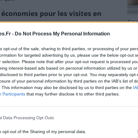
 économies pour les visites en
Com
san
s.Fr -
Do Not Process My Personal Information
ent visiter Bordeaux peuvent aussi jouir d’un frais
Tri d
bordable.
beauc
to opt-out of the sale, sharing to third parties, or processing of your per
du l
formation for targeted advertising by us, please use the below opt-out s
péciale pour aller dans de nombreux musées et
compl
r selection. Please note that after your opt-out request is processed y
nt d’une réduction. Elle permet également de
astu
eing interest-based ads based on personal information utilized by us or
disclosed to third parties prior to your opt-out. You may separately opt-
losure of your personal information by third parties on the IAB’s list of
n commun bordelais
comme les bus, les tramways,
. This information may also be disclosed by us to third parties on the
IA
Participants
that may further disclose it to other third parties.
ur Internet et le réserver. La carte coûte 46 euros
e ou au CIAP.
l Data Processing Opt Outs
informations personnelles et la durée du séjour. Il
o opt-out of the Sharing of my personal data.
numents et les endroits à découvrir. Les transports