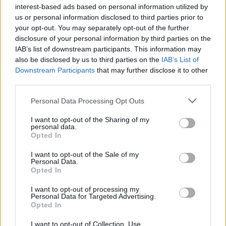
d’effort, elle peut fleurir !
interest-based ads based on personal information utilized by
us or personal information disclosed to third parties prior to
your opt-out. You may separately opt-out of the further
DÉVELOPPEMENT PERSONNEL
disclosure of your personal information by third parties on the
IAB’s list of downstream participants. This information may
also be disclosed by us to third parties on the
IAB’s List of
Downstream Participants
that may further disclose it to other
third parties.
Personal Data Processing Opt Outs
I want to opt-out of the Sharing of my
personal data.
Opted In
A propos Nathalie Leclerc
2950 Articles
I want to opt-out of the Sale of my
Personal Data.
Nathalie Leclerc est une journaliste spécialisée en santé et
Opted In
médecine. Mère de deux enfants, elle allie une solide
expertise journalistique à une expérience concrète de la
I want to opt-out of processing my
santé familiale et de la nutrition. Fervente adepte d’un mode
Personal Data for Targeted Advertising.
Opted In
de vie sain, écologique et durable, elle s’engage depuis de
nombreuses années en faveur des produits biologiques et
I want to opt-out of Collection, Use,