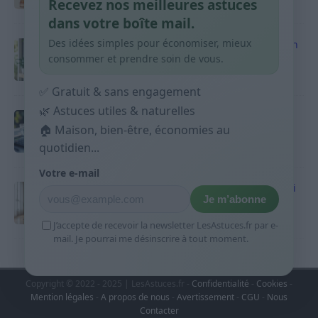
Recevez nos meilleures astuces
9 avril 2026
dans votre boîte mail.
Des idées simples pour économiser, mieux
Produits ménagers : comment économiser en
courses sans acheter 10 sprays
consommer et prendre soin de vous.
9 avril 2026
✅ Gratuit & sans engagement
🌿 Astuces utiles & naturelles
Budget mensuel : méthode rapide pour
répartir son salaire dès le jour de paie
🏠 Maison, bien-être, économies au
quotidien...
9 avril 2026
Votre e-mail
Sport 10 minutes par jour est-ce utile et quoi
Je m’abonne
faire
9 avril 2026
J’accepte de recevoir la newsletter LesAstuces.fr par e-
mail. Je pourrai me désinscrire à tout moment.
Copyright © 2022 - 2025 | LesAstuces.fr -
Confidentialité
-
Cookies
-
Mention légales
-
A propos de nous
-
Avertissement
-
CGU
-
Nous
Contacter