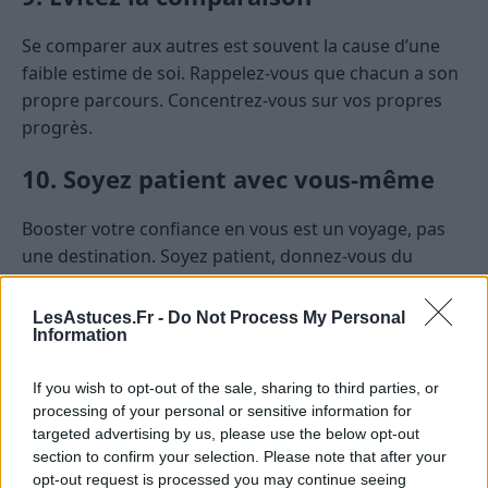
Se comparer aux autres est souvent la cause d’une
faible estime de soi. Rappelez-vous que chacun a son
propre parcours. Concentrez-vous sur vos propres
progrès.
10. Soyez patient avec vous-même
Booster votre confiance en vous est un voyage, pas
une destination. Soyez patient, donnez-vous du
temps et célébrez chaque victoire, aussi petite soit-
elle.
LesAstuces.Fr -
Do Not Process My Personal
Information
Pour conclure, booster votre confiance en vous au
quotidien est à la portée de tous. En appliquant ces
If you wish to opt-out of the sale, sharing to third parties, or
processing of your personal or sensitive information for
astuces et en étant conscient de vos progrès, vous
targeted advertising by us, please use the below opt-out
renforcerez votre assurance jour après jour. N’oubliez
section to confirm your selection. Please note that after your
pas : la confiance en soi se cultive, et avec un peu
opt-out request is processed you may continue seeing